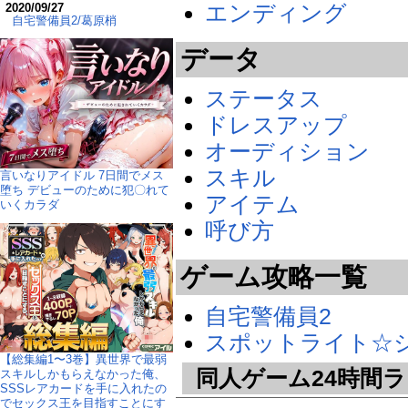
エンディング
2020/09/27
自宅警備員2/葛原梢
データ
ステータス
ドレスアップ
オーディション
スキル
言いなりアイドル 7日間でメス
堕ち デビューのために犯〇れて
アイテム
いくカラダ
呼び方
ゲーム攻略一覧
自宅警備員2
スポットライト☆
【総集編1〜3巻】異世界で最弱
同人ゲーム24時間
スキルしかもらえなかった俺、
SSSレアカードを手に入れたの
でセックス王を目指すことにす