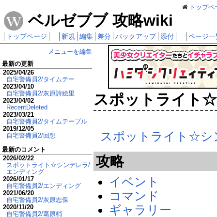
トップペ
ベルゼブブ 攻略wiki
トップページ
新規
編集
差分
バックアップ
添付
ページ一
メニューを編集
最新の更新
2025/04/26
自宅警備員2/タイムテー
2023/04/10
自宅警備員2/灰原詩絵里
スポットライト☆シ
2023/04/02
RecentDeleted
2023/03/21
自宅警備員2/タイムテーブル
2019/12/05
スポットライト☆シ
自宅警備員2/回想
最新のコメント
攻略
2026/02/22
スポットライト☆シンデレラ/
エンディング
イベント
2026/01/17
自宅警備員2/エンディング
コマンド
2021/06/20
自宅警備員2/灰原志保
ギャラリー
2020/11/20
自宅警備員2/葛原梢