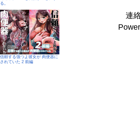
る。
連絡先
Power
信頼する強つよ彼女が 肉便器に
されていた 2 前編