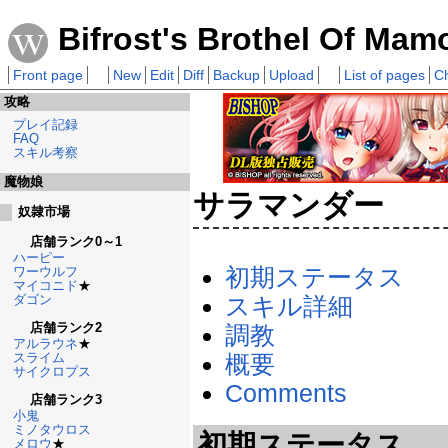
Bifrost's Brothel Of Mam
Front page
New
Edit
Diff
Backup
Upload
List of pages
C
攻略
プレイ記録
FAQ
スキル考察
魔物娘
サラマンダー
奴隷市場
店舗ランク0～1
ハーピー
初期ステータス
ワーウルフ
マイコニド
★
ダゴン
スキル詳細
店舗ランク2
調教
アルラウネ
★
スライム
概要
サイクロプス
Comments
店舗ランク3
小鬼
ミノタウロス
初期ステータス
メロウ
★