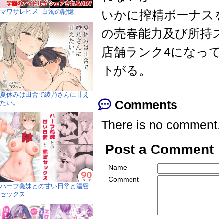
マワサレヒメ -白濁の記憶-
いかに搾精ボーナスを
の売春能力及び所持
店舗ランク4になっ
下がる。
夏休みは田舎で綾乃さんに甘え
Comments
たい。
There is no comment
Post a Comment
Name
Comment
ハーフ義妹との甘い日常と濃密
セックス