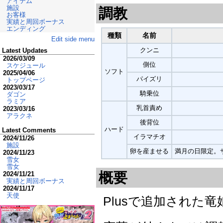
アイテム
施設
調教
お客様
実績と周回ボーナス
エンディング
種類
名前
Edit side menu
クンニ
Latest Updates
2026/03/09
側位
スケジュール
ソフト
2025/04/06
パイズリ
トップページ
2023/03/17
騎乗位
ダゴン
ラミア
乳首責め
2023/03/16
アラクネ
後背位
ハード
Latest Comments
イラマチオ
2024/11/26
施設
卵を産ませる
満月の日限定。
2024/11/23
雪女
雪女
概要
2024/11/21
実績と周回ボーナス
2024/11/17
天使
Plusで追加された竜