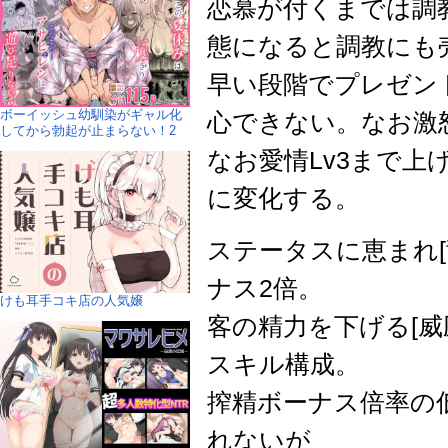
恋慕が付くまでは調
態になると調教にも
早い段階でプレゼン
ボーイッシュ幼馴染がギャル化
心できない。なお激
してから勃起が止まらない！2
なお愛情Lv3まで上げ
に変化する。
ステータスに恵まれ[竜
ナス2倍。
けも耳手コキ店の人気嬢
客の精力を下げる[
スキル構成。
搾精ボーナス倍率の低
れないが