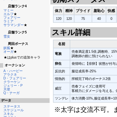
店舗ランク4
マミー
体力
精神
プライド
羞恥心
快感
エルフ
★
フェアリー
120
120
75
40
0
ラミア
サラマンダー
★
スキル詳細
店舗ランク5
雪女
周回ボーナス
名前
妖狐
★
オーガ
★
売春満足度1.5倍,調教時、1
竜族
調教師の館に預けられない
★はplusでの追加キャラ
卵生
発情時に【排卵】状態が付与
オークション
A・ハーピー
反抗的
服従成長率-25%
アラクネ
D・フェアリー
情熱的
搾精完了時のボーナス2倍
クラーケン
ジェリー・P
売春フェイズに使用可
威圧
天使
客精力にダメージを与える。体
Q・ナーガ
ツンデレ
体力消費-10%,服従成長率+1
データ
ステータス
※太字は交流不可。ま
スケジュール
スキル