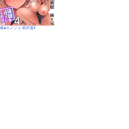
催●カノジョ 前沢遥4