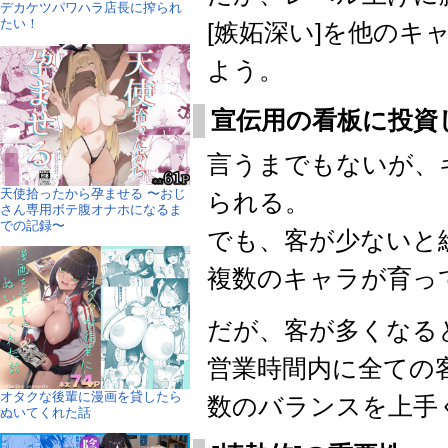
デカケツパワハラ店長に搾られ
たい！
[嫉妬深い]を他の
よう。
宣伝用の看板に投資
言うまでもないが、
天使拾ったから孕ませる 〜おじ
られる。
さん専用ボテ腹オナホになるま
での記録〜
でも、客が少ないと
複数のキャラが育っ
だが、客が多くなる
営業時間内に全ての
オタクな後輩に漫画を貸したら
数のバランスを上手
ぬいてくれた話