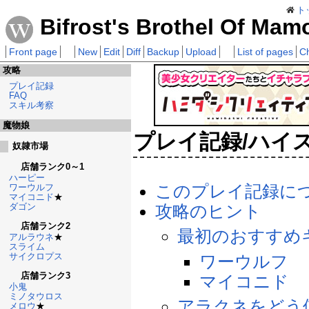
ト
Bifrost's Brothel Of Mam
Front page
New
Edit
Diff
Backup
Upload
List of pages
C
攻略
プレイ記録
FAQ
スキル考察
魔物娘
プレイ記録/ハイ
奴隷市場
店舗ランク0～1
ハーピー
このプレイ記録に
ワーウルフ
マイコニド
★
ダゴン
攻略のヒント
店舗ランク2
最初のおすすめ
アルラウネ
★
スライム
サイクロプス
ワーウルフ
店舗ランク3
マイコニド
小鬼
ミノタウロス
アラクネをどう
メロウ
★