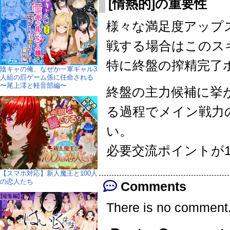
[情熱的]の重要性
様々な満足度アップ
戦する場合はこのス
特に終盤の搾精完了
陰キャの俺、なぜか一軍ギャル3
人組の罰ゲーム係に任命される
〜尾上澪と軽音部編〜
終盤の主力候補に挙
る過程でメイン戦力
い。
必要交流ポイントが
【スマホ対応】新人魔王と100人
の恋人たち
Comments
There is no comment