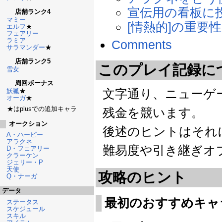
宣伝用の看板に
店舗ランク4
マミー
[情熱的]の重要性
エルフ
★
フェアリー
ラミア
Comments
サラマンダー
★
店舗ランク5
このプレイ記録に
雪女
周回ボーナス
文字通り、ニューゲ
妖狐
★
オーガ
★
★はplusでの追加キャラ
残金を競います。
オークション
後述のヒントはそれ
A・ハーピー
アラクネ
難易度や引き継ぎオ
D・フェアリー
クラーケン
ジェリー・P
天使
攻略のヒント
Q・ナーガ
データ
最初のおすすめキャ
ステータス
スケジュール
スキル