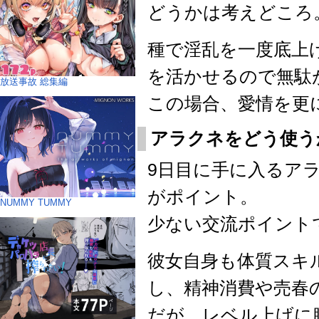
どうかは考えどころ
種で淫乱を一度底上
を活かせるので無駄
放送事故 総集編
この場合、愛情を更
アラクネをどう使う
9日目に手に入るアラ
がポイント。
NUMMY TUMMY
少ない交流ポイント
彼女自身も体質スキ
し、精神消費や売春
だが、レベル上げに