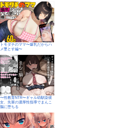
トモダチのママ〜爆乳だからハ
メ墜とす編〜
〜性教育NTR〜ギャル幼馴染彼
女、先輩の濃厚性指導でまんこ
脳に堕ちる