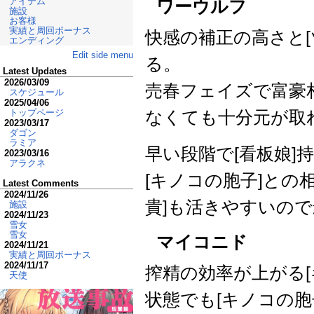
アイテム
ワーウルフ
施設
お客様
実績と周回ボーナス
快感の補正の高さと
エンディング
Edit side menu
る。
Latest Updates
2026/03/09
売春フェイズで富豪
スケジュール
2025/04/06
トップページ
なくても十分元が取
2023/03/17
ダゴン
ラミア
早い段階で[看板娘
2023/03/16
アラクネ
[キノコの胞子]との
Latest Comments
2024/11/26
貴]も活きやすいの
施設
2024/11/23
雪女
雪女
マイコニド
2024/11/21
実績と周回ボーナス
2024/11/17
搾精の効率が上がる[
天使
状態でも[キノコの