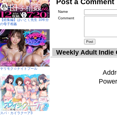
Post a Comment
Name
Comment
【総集編】はいとく先生 10年分
の母子相姦
Weekly Adult Indie
ヤリモク☆ナイトプール
Addr
Power
スパ・カイラクーア3