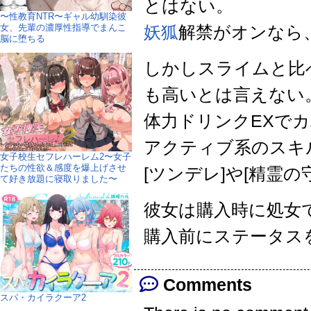
とはない。
〜性教育NTR〜ギャル幼馴染彼
女、先輩の濃厚性指導でまんこ
妖狐
解禁がオンなら
脳に堕ちる
しかしスライムと比
も高いとは言えない
体力ドリンクEXで
アクティブ系のスキ
女子校生セフレハーレム2〜女子
たちの性欲＆感度を爆上げさせ
[ツンデレ]や[精霊
て好き放題に寝取りました〜
彼女は購入時に処女
購入前にステータス
Comments
スパ・カイラクーア2