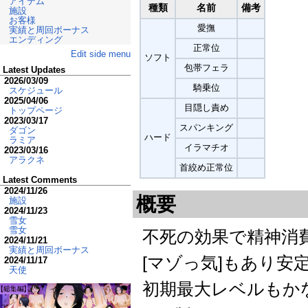
アイテム
種類
名前
備考
施設
お客様
愛撫
実績と周回ボーナス
エンディング
正常位
Edit side menu
ソフト
包帯フェラ
Latest Updates
2026/03/09
騎乗位
スケジュール
2025/04/06
目隠し責め
トップページ
2023/03/17
スパンキング
ダゴン
ハード
ラミア
イラマチオ
2023/03/16
アラクネ
首絞め正常位
Latest Comments
2024/11/26
概要
施設
2024/11/23
雪女
雪女
不死の効果で精神消費-
2024/11/21
実績と周回ボーナス
[マゾっ気]もあり安
2024/11/17
天使
初期最大レベルもか