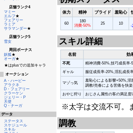
店舗ランク4
マミー
体力
精神
プライド
羞恥心
エルフ
★
フェアリー
180
60
25
10
ラミア
消費-50%
-
サラマンダー
★
店舗ランク5
スキル詳細
雪女
周回ボーナス
名前
効
妖狐
★
オーガ
★
不死
精神消費-50%,技巧成長率-
★はplusでの追加キャラ
ギャル
服従成長率-20%,淫乱成長率
オークション
羞恥心による影響+50%,淫乱
A・ハーピー
マゾっ気
アラクネ
調教/売春による苦痛を快
D・フェアリー
クラーケン
おやじ狩り
おじさん属性の客の満足度
ジェリー・P
天使
※太字は交流不可。ま
Q・ナーガ
データ
調教
ステータス
スケジュール
スキル