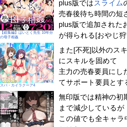
plus版では
スライム
売春後待ち時間の短
plus版で追加され
【総集編】はいとく先生 10年分
が得られる[おやじ狩
の母子相姦
また[不死]以外の
にスキルを固めて
主力の売春要員にし
てサポート要員とす
スパ・カイラクーア4
無印版では精神の初期
まで減少しているが
この値でも全キャラ