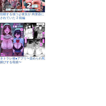
信頼する強つよ彼女が 肉便器に
されていた 2 前編
ネトラレ催●アプリ〜染められ牝
媚びする母娘〜