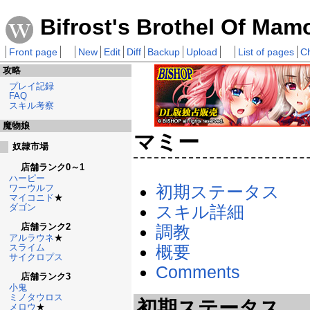
Bifrost's Brothel Of Mam
Front page
New
Edit
Diff
Backup
Upload
List of pages
C
攻略
プレイ記録
FAQ
スキル考察
魔物娘
マミー
奴隷市場
店舗ランク0～1
ハーピー
初期ステータス
ワーウルフ
マイコニド
★
ダゴン
スキル詳細
店舗ランク2
調教
アルラウネ
★
スライム
概要
サイクロプス
Comments
店舗ランク3
小鬼
ミノタウロス
初期ステータス
メロウ
★