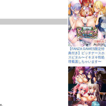
【FANZA GAMES限定特
典付き】ビッチナースホ
スピタル〜イキヌキ性処
理看護しちゃいます〜
る。