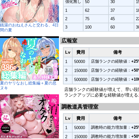
強化無し
50
30
1
1
62
37
1
2
75
45
2
銭湯のおねえさんと交わる、4日
3
100
60
3
間の夏
広報室
Lv
費用
備考
店舗ランクの経験値：
+2
1
50000
店舗ランクの経験値：
+5
2
150000
店舗ランクの経験値：
+10
3
500000
夏のヤリなおし総集編＋夏の息
ヌキ
店舗ランクの経験値が増えて、早い段
ランクアップに必要な経験値が増える
調教道具管理室
Lv
費用
備考
調教時の能力増加量：
+2
1
50000
調教時の能力増加量：
+5
2
150000