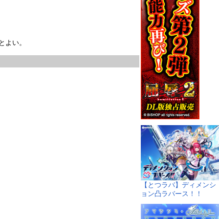
とよい。
【とつラバ】ディメンシ
ョン凸ラバース！！