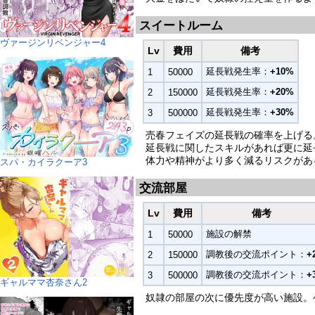
スイートルーム
ヴァージンリベンジャー4
Lv
費用
備考
延長戦発生率：
+10%
1
50000
延長戦発生率：
+20%
2
150000
延長戦発生率：
+30%
3
500000
売春フェイズの延長戦の確率を上げる
延長戦に関したスキルがあれば更に延
体力や精神がより多く減るリスクがあ
スパ・カイラクーア3
交流部屋
Lv
費用
備考
施設の解禁
1
50000
調教後の交流ポイント：
+
2
150000
調教後の交流ポイント：
+
3
500000
ギャルママ杏奈さん2
奴隷の部屋の次に優先度が高い施設。