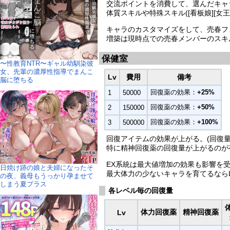
交流ポイントを消費して、選んだキャ
体質スキルや特殊スキル([看板娘][女王
キャラのカスタマイズをして、売春フ
増築は現時点での売春メンバーのスキ
保健室
〜性教育NTR〜ギャル幼馴染彼
女、先輩の濃厚性指導でまんこ
Lv
費用
備考
脳に堕ちる
回復薬の効果：
+25%
1
50000
回復薬の効果：
+50%
2
150000
回復薬の効果：
+100%
3
500000
回復アイテムの効果が上がる。(回復量
特に精神回復薬の回復量が上がるのが
EX系統は最大値増加の効果も影響を受
日焼け跡の娘と夫婦になったそ
最大体力の少ないキャラを育てるなら
の夜、義母もうっかり孕ませて
しまう夏プラス
各レベル毎の回復量
体力回復薬
精神回復薬
Lv