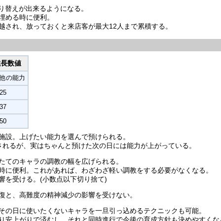
切り替えが出来るようになる。
埋める時に便利。
越され、放っておくと来店客が最大12人まで累積する。
成長数値
他の能力
25
37
50
施設。上げたい能力を選んで預けられる。
されるが、実はちゃんと預けた次の日には能力が上がっている。
たてのキャラの調教の幅を広げられる。
時に便利。これがあれば、わざわざ軽い調教をする必要がなくなる。
響を受ける。(小数点以下切り捨て)
復と、高難度の精神減少の影響を受けない。
その日に使いたくないキャラを一旦引っ込めるテクニックも可能。
り安上がりで済むし、それと同時進行で今後の育成方針も決めやすくな