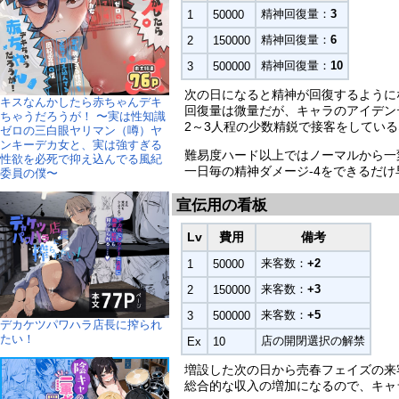
精神回復量：
3
1
50000
精神回復量：
6
2
150000
精神回復量：
10
3
500000
次の日になると精神が回復するように
キスなんかしたら赤ちゃんデキ
回復量は微量だが、キャラのアイデン
ちゃうだろうが！ 〜実は性知識
2～3人程の少数精鋭で接客をしてい
ゼロの三白眼ヤリマン（噂）ヤ
ンキーデカ女と、実は強すぎる
難易度ハード以上ではノーマルから一
性欲を必死で抑え込んでる風紀
一日毎の精神ダメージ-4をできるだ
委員の僕〜
宣伝用の看板
Lv
費用
備考
来客数：
+2
1
50000
来客数：
+3
2
150000
来客数：
+5
3
500000
デカケツパワハラ店長に搾られ
たい！
店の開閉選択の解禁
Ex
10
増設した次の日から売春フェイズの来
総合的な収入の増加になるので、キャ