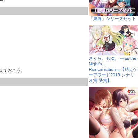
「屈辱」シリーズセット
さくら、もゆ。 ―as the
Night’s，
Reincarnation―【萌えゲ
えておこう。
ーアワード2019 シナリ
オ賞 受賞】