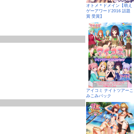
オトメ＊ドメイン【萌え
ゲーアワード2016 話題
賞 受賞】
アイコミ ナイトツアーこ
みこみパック