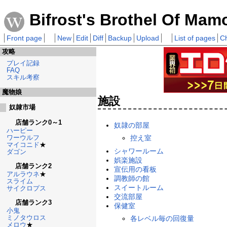
Bifrost's Brothel Of Mam
Front page
New
Edit
Diff
Backup
Upload
List of pages
C
攻略
プレイ記録
FAQ
スキル考察
魔物娘
施設
奴隷市場
店舗ランク0～1
奴隷の部屋
ハーピー
ワーウルフ
控え室
マイコニド
★
シャワールーム
ダゴン
娯楽施設
店舗ランク2
宣伝用の看板
アルラウネ
★
調教師の館
スライム
スイートルーム
サイクロプス
交流部屋
店舗ランク3
保健室
小鬼
ミノタウロス
各レベル毎の回復量
メロウ
★