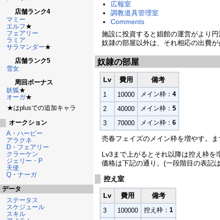
広報室
店舗ランク4
調教道具管理室
マミー
Comments
エルフ
★
フェアリー
施設に投資すると娼館の運営がより円
ラミア
奴隷の部屋以外は、それ相応の出費が
サラマンダー
★
店舗ランク5
奴隷の部屋
雪女
Lv
費用
備考
周回ボーナス
妖狐
★
メイン枠：
4
1
10000
オーガ
★
★はplusでの追加キャラ
メイン枠：
5
2
40000
オークション
メイン枠：
6
3
70000
A・ハーピー
売春フェイズのメイン枠を増やす。ま
アラクネ
D・フェアリー
Lv3まで上がるとそれ以降は控え枠
クラーケン
ジェリー・P
価格は下記の通り。(一段階目の表記はL
天使
Q・ナーガ
控え室
データ
Lv
費用
備考
ステータス
スケジュール
控え枠：
1
3
100000
スキル