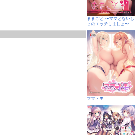
ままごと 〜ママとないし
ょのエッチしましょ〜
ママトモ