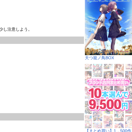
少し注意しよう。
天つ籠ノ鳥BOX
【まとめ買い】1，500作