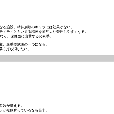
なる施設。精神崩壊のキャラには効果がない。
ティティともいえる精神を通常より管理しやすくなる。
るなら、保健室に出費するのも手。
変、最重要施設の一つになる。
け早く打ち消したい。
客数が増える。
ラが複数育っているなら是非。