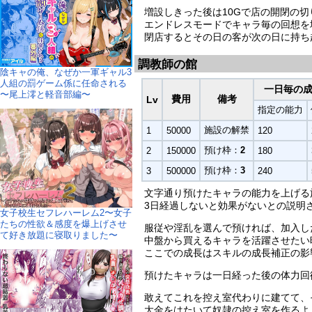
増設しきった後は10Gで店の開閉の
エンドレスモードでキャラ毎の回想を
閉店するとその日の客が次の日に持ち
調教師の館
陰キャの俺、なぜか一軍ギャル3
人組の罰ゲーム係に任命される
一日毎の
〜尾上澪と軽音部編〜
費用
備考
Lv
指定の能力
施設の解禁
1
50000
120
預け枠：
2
2
150000
180
預け枠：
3
3
500000
240
文字通り預けたキャラの能力を上げる
3日経過しないと効果がないとの説明
女子校生セフレハーレム2〜女子
たちの性欲＆感度を爆上げさせ
服従や淫乱を選んで預ければ、加入し
て好き放題に寝取りました〜
中盤から買えるキャラを活躍させたい
ここでの成長はスキルの成長補正の影
預けたキャラは一日経った後の体力回
敢えてこれを控え室代わりに建てて、
大金をはたいて奴隷の控え室を作るよ