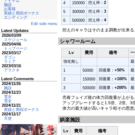
アイテム
控え枠：
2
4
150000
施設
お客様
控え枠：
3
5
300000
実績と周回ボーナス
エンディング
控え枠：
4
6
500000
Edit side menu
控えのキャラはそのまま調教が出来る
Latest Updates
2026/03/09
スケジュール
シャワールーム
2025/04/06
トップページ
Lv
費用
備考
一
2023/03/17
ダゴン
強化無し
最
ラミア
2023/03/16
回復量：
+50%
最
アラクネ
1
50000
回復量：
+100%
最
Latest Comments
2
150000
2024/11/26
回復量：
+200%
最
3
500000
施設
2024/11/23
雪女
売春フェイズ後の体力回復量が上がる
雪女
アップグレードすると1.5倍、2倍、
2024/11/21
体力の最大値が高いキャラ程その恩恵
実績と周回ボーナス
2024/11/17
天使
娯楽施設
Lv
費用
備考