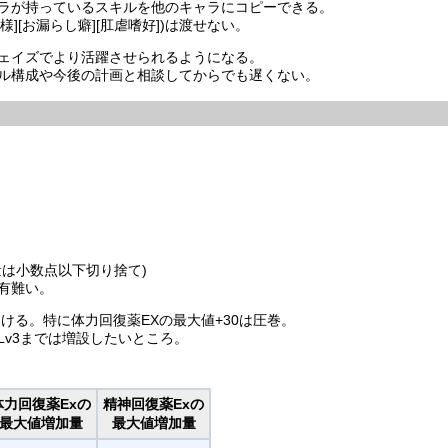
ラが持っているスキルを他のキャラにコピーできる。
様][お漏らし癖][肛虐嗜好])は渡せない。
ェイズでより活躍させられるようになる。
ル構成や今後の計画と相談してからでも遅くない。
は小数点以下切り捨て)
有難い。
ける。特に体力回復薬EXの最大値+30は圧巻。
Lv3までは増設したいところ。
体力回復薬Exの
精神回復薬Exの
最大値増加量
最大値増加量