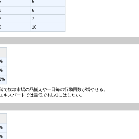
5
5
8
6
2
7
0
10
5%
0%
0%
階で奴隷市場の品揃えや一日毎の行動回数が増やせる。
エキスパートでは最低でもLv1にはしたい。
5%
0%