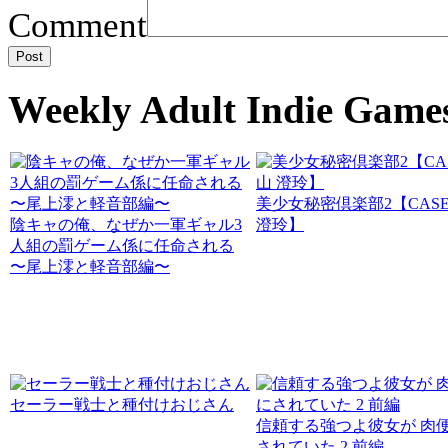
Comment
Weekly Adult Indie Game
美少女秘密倶楽部2【CASE
陰キャの俺、なぜか一軍ギャル3
澄玲】
人組の罰ゲーム係に任命される
〜尾上澪と軽音部編〜
セーラー戦士と種付けおじさん
信頼する強つよ彼女が 肉
されていた 2 前編