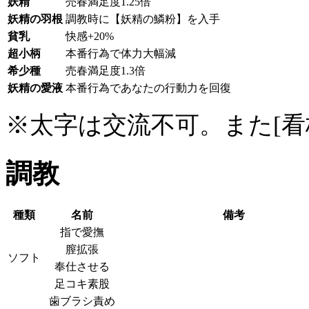
妖精
売春満足度1.25倍
妖精の羽根
調教時に【妖精の鱗粉】を入手
貧乳
快感+20%
超小柄
本番行為で体力大幅減
希少種
売春満足度1.3倍
妖精の愛液
本番行為であなたの行動力を回復
※太字は交流不可。また[看板
調教
種類
名前
備考
指で愛撫
膣拡張
ソフト
奉仕させる
足コキ素股
歯ブラシ責め