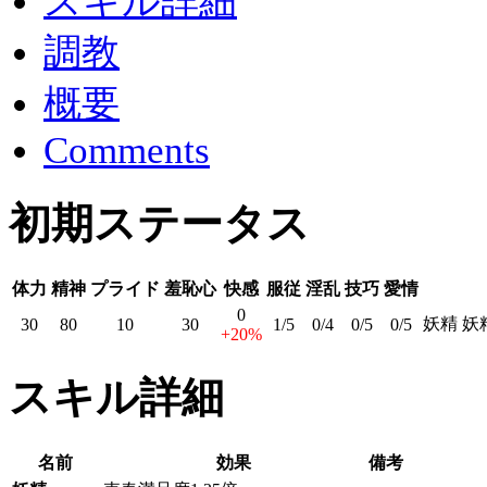
スキル詳細
調教
概要
Comments
初期ステータス
体力
精神
プライド
羞恥心
快感
服従
淫乱
技巧
愛情
0
妖精 妖
30
80
10
30
1/5
0/4
0/5
0/5
+20%
スキル詳細
名前
効果
備考