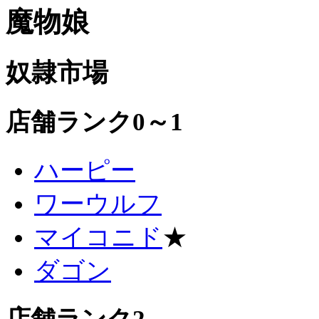
魔物娘
奴隷市場
店舗ランク0～1
ハーピー
ワーウルフ
マイコニド
★
ダゴン