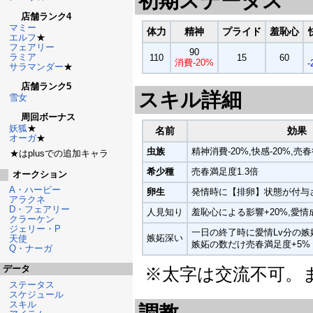
初期ステータス
店舗ランク4
マミー
体力
精神
プライド
羞恥心
エルフ
★
フェアリー
90
ラミア
110
15
60
消費-20%
-
サラマンダー
★
店舗ランク5
スキル詳細
雪女
周回ボーナス
妖狐
★
名前
効果
オーガ
★
虫族
精神消費-20%,快感-20%,売
★はplusでの追加キャラ
希少種
売春満足度1.3倍
オークション
A・ハーピー
卵生
発情時に【排卵】状態が付与
アラクネ
D・フェアリー
人見知り
羞恥心による影響+20%,愛情成
クラーケン
ジェリー・P
一日の終了時に愛情Lv分の嫉
嫉妬深い
天使
嫉妬の数だけ売春満足度+5%
Q・ナーガ
データ
※太字は交流不可。ま
ステータス
スケジュール
スキル
調教