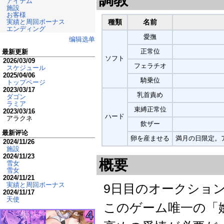
アイテム
施設
お客様
実績と周回ボーナス
種類
名前
エンディング
愛撫
编辑选单
正常位
最新更新
ソフト
2026/03/09
フェラチオ
スケジュール
2025/04/06
騎乗位
トップページ
2023/03/17
乳首責め
ダゴン
ラミア
束縛正常位
2023/03/16
ハード
アラクネ
飲ザー
最新评论
卵を産ませる
満月の日限定。
2024/11/26
施設
2024/11/23
概要
雪女
雪女
2024/11/21
実績と周回ボーナス
9日目のオークショ
2024/11/17
天使
このゲーム唯一の「