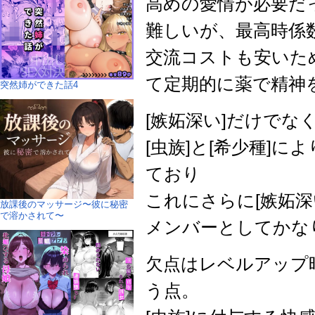
高めの愛情が必要だ
難しいが、最高時係数
交流コストも安いた
て定期的に薬で精神
突然姉ができた話4
[嫉妬深い]だけでな
[虫族]と[希少種]によ
ており
これにさらに[嫉妬深
放課後のマッサージ〜彼に秘密
で溶かされて〜
メンバーとしてかな
欠点はレベルアップ
う点。