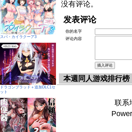
没有评论。
发表评论
你的名字
スパ・カイラクーア3
评论内容
本週同人游戏排行榜
ドラゴンブラッド＋追加DLC1セ
ット
联系地址
Power