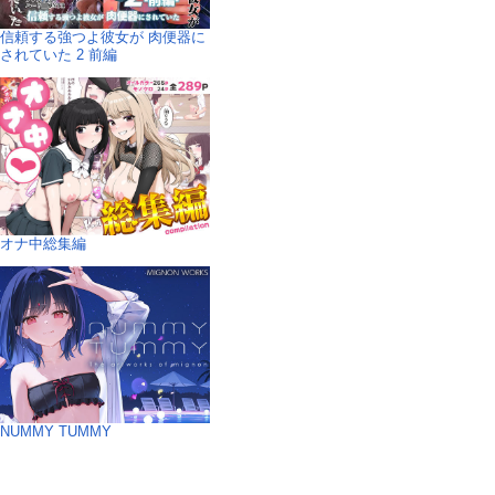
信頼する強つよ彼女が 肉便器に
されていた 2 前編
オナ中総集編
NUMMY TUMMY