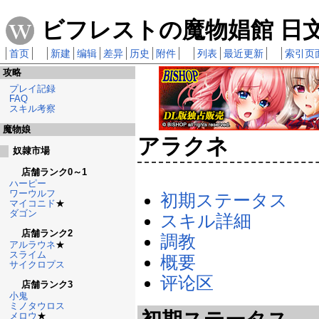
ビフレストの魔物娼館 日文攻
首页
新建
编辑
差异
历史
附件
列表
最近更新
索引页
攻略
プレイ記録
FAQ
スキル考察
魔物娘
アラクネ
奴隷市場
店舗ランク0～1
ハーピー
ワーウルフ
初期ステータス
マイコニド
★
ダゴン
スキル詳細
店舗ランク2
調教
アルラウネ
★
スライム
概要
サイクロプス
评论区
店舗ランク3
小鬼
ミノタウロス
メロウ
★