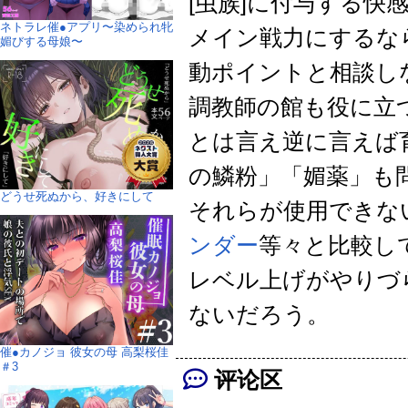
[虫族]に付与する快
ネトラレ催●アプリ〜染められ牝
メイン戦力にするな
媚びする母娘〜
動ポイントと相談し
調教師の館も役に立
とは言え逆に言えば
の鱗粉」「媚薬」も
どうせ死ぬから、好きにして
それらが使用できな
ンダー
等々と比較し
レベル上げがやりづ
ないだろう。
催●カノジョ 彼女の母 高梨桜佳
＃3
评论区