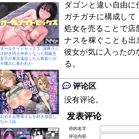
ダゴンと違い自由に
ガチガチに構成して
処女を売ることで店
ナスを稼ぐことも出
オールナイトセックス -深夜ラジ
彼女が気に入ったの
オ好き同士仲良くなった同級生
女子が東京遠征したら有名ハガ
る。
キ職人に食われた-
评论区
没有评论。
发表评论
おやすみ寮母さんを好き放題し
ちゃう話
你的名字
评论内容