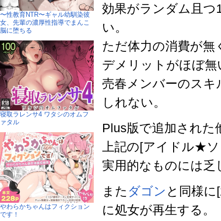
効果がランダム且つ
〜性教育NTR〜ギャル幼馴染彼
女、先輩の濃厚性指導でまんこ
い。
脳に堕ちる
ただ体力の消費が無
デメリットがほぼ無
売春メンバーのスキ
しれない。
寝取ラレンサ4 ワタシのオムフ
ァタル
Plus版で追加され
上記の[アイドル★
実用的なものには乏し
また
ダゴン
と同様に
やわらかちゃんはフィクション
に処女が再生する。
です！