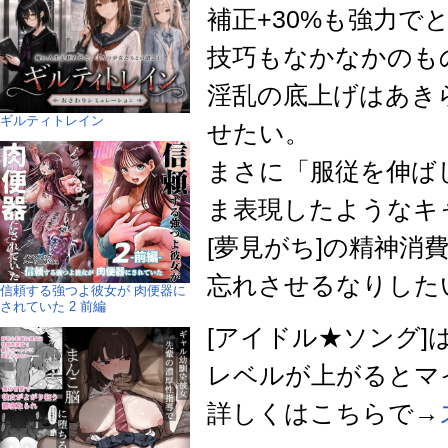
補正+30%も強力で
技巧もなかなかのも
淫乱の底上げはあき
ギルティトレイン
せたい。
まさに「服従を伸ば
ま表現したようなキ
[夢見がち]の精神消
忘れさせるなりした
信頼する強つよ彼女が 肉便器に
されていた 2 前編
[アイドル★ソング
レベルが上がるとマ
詳しくはこちらで→