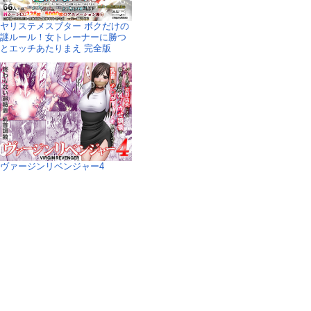
ヤリステメスブター ボクだけの
謎ルール！女トレーナーに勝つ
とエッチあたりまえ 完全版
ヴァージンリベンジャー4