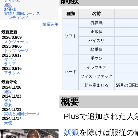
アイテム
施設
お客様
実績と周回ボーナス
種類
名前
エンディング
乳愛撫
编辑选单
正常位
最新更新
ソフト
2026/03/09
パイズリ
スケジュール
2025/04/06
騎乗位
トップページ
2023/03/17
手マン
ダゴン
ラミア
イラマチオ
2023/03/16
ハード
アラクネ
フィストファック
最新评论
卵を産ませる
満月の日限
2024/11/26
施設
2024/11/23
概要
雪女
雪女
2024/11/21
実績と周回ボーナス
Plusで追加された人
2024/11/17
天使
妖狐
を除けば服従の