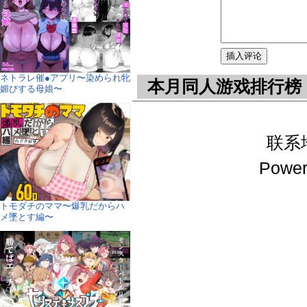
ネトラレ催●アプリ〜染められ牝
本月同人游戏排行榜
媚びする母娘〜
联系地址
Power
トモダチのママ〜爆乳だからハ
メ墜とす編〜