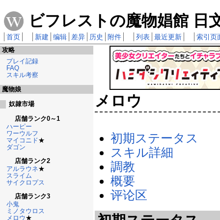
ビフレストの魔物娼館 日文攻
首页
新建
编辑
差异
历史
附件
列表
最近更新
索引页
攻略
プレイ記録
FAQ
スキル考察
魔物娘
メロウ
奴隷市場
店舗ランク0～1
ハーピー
ワーウルフ
初期ステータス
マイコニド
★
ダゴン
スキル詳細
店舗ランク2
調教
アルラウネ
★
スライム
概要
サイクロプス
评论区
店舗ランク3
小鬼
ミノタウロス
メロウ
★