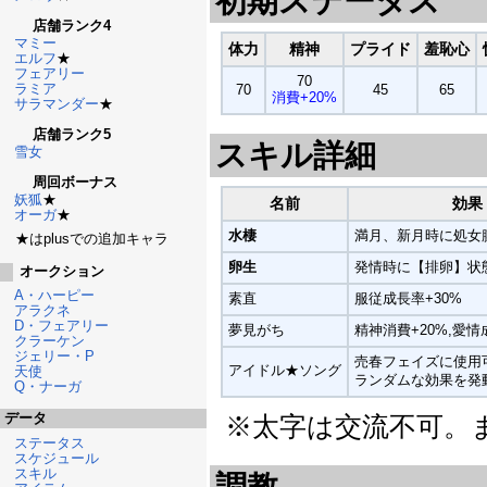
初期ステータス
店舗ランク4
マミー
体力
精神
プライド
羞恥心
エルフ
★
フェアリー
70
ラミア
70
45
65
消費+20%
サラマンダー
★
店舗ランク5
スキル詳細
雪女
周回ボーナス
妖狐
★
名前
効果
オーガ
★
水棲
満月、新月時に処女
★はplusでの追加キャラ
卵生
発情時に【排卵】状
オークション
A・ハーピー
素直
服従成長率+30%
アラクネ
D・フェアリー
夢見がち
精神消費+20%,愛情
クラーケン
ジェリー・P
売春フェイズに使用
アイドル★ソング
天使
ランダムな効果を発
Q・ナーガ
データ
※太字は交流不可。ま
ステータス
スケジュール
スキル
調教