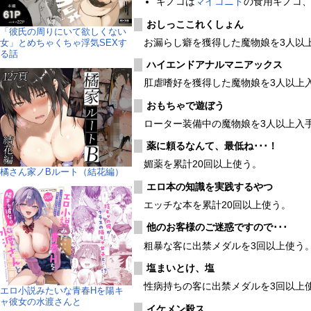
キノコは
マイコニド
の食用キノコ
おしっここれくしょん
「彼氏の周りにいて欲しくない
お漏らし癖を獲得した魔物娘を3人以
女」とめちゃくちゃ浮気SEXす
る話
ハイエンドアナルマニアックス
肛虐嗜好を獲得した魔物娘を3人以上
おもちゃで遊ぼう
ローター装備中の魔物娘を3人以上入
薬に頼るなんて、最低ね･･･！
媚薬を累計20回以上使う。
橘さん家ノBルート（結花編）
エロ本の知識を実践するやつ
エッチな本を累計20回以上使う。
他のお客様のご迷惑ですので･･･
粗暴な客に出禁メダルを3回以上使う
塩まいとけ、塩
性病持ちの客に出禁メダルを3回以上
エロ小説みたいな青春Hを陽キ
ャ彼女の水渡さんと
イケメン殺ス