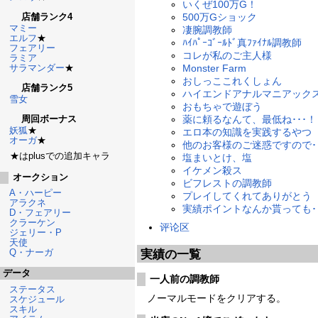
いくぜ100万G！
店舗ランク4
500万Gショック
マミー
凄腕調教師
エルフ
★
ﾊｲﾊﾟｰｺﾞｰﾙﾄﾞ真ﾌｧｲﾅﾙ調教師
フェアリー
コレが私のご主人様
ラミア
サラマンダー
★
Monster Farm
おしっここれくしょん
店舗ランク5
ハイエンドアナルマニアック
雪女
おもちゃで遊ぼう
周回ボーナス
薬に頼るなんて、最低ね･･･！
妖狐
★
エロ本の知識を実践するやつ
オーガ
★
他のお客様のご迷惑ですので･･
★はplusでの追加キャラ
塩まいとけ、塩
イケメン殺ス
オークション
ビフレストの調教師
A・ハーピー
プレイしてくれてありがとう
アラクネ
実績ポイントなんか貰っても･･
D・フェアリー
クラーケン
评论区
ジェリー・P
天使
Q・ナーガ
実績の一覧
データ
一人前の調教師
ステータス
ノーマルモードをクリアする。
スケジュール
スキル