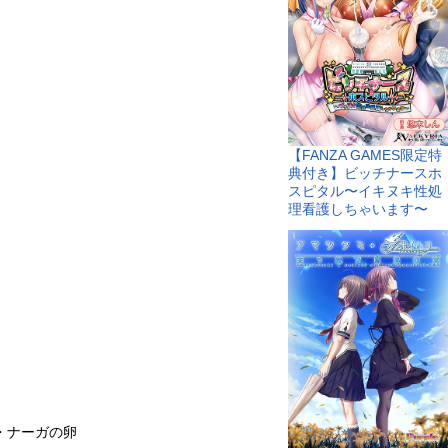
【FANZA GAMES限定特
典付き】ビッチナースホ
スピタル〜イキヌキ性処
理看護しちゃいます〜
・ナーガの卵