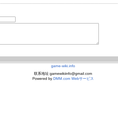
game-wiki.info
联系地址:gamewikiinfo@gmail.com
Powered by
DMM.com Webサービス