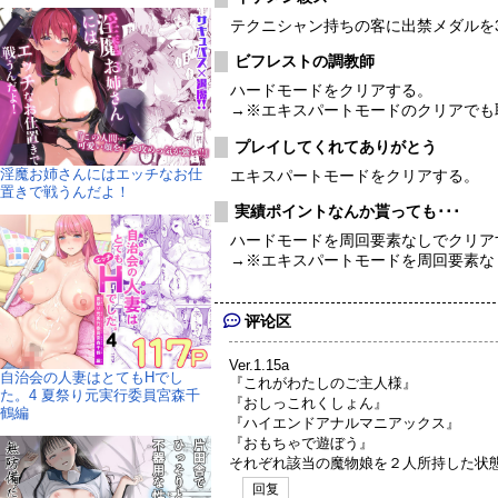
テクニシャン持ちの客に出禁メダルを
ビフレストの調教師
ハードモードをクリアする。
→※エキスパートモードのクリアでも
プレイしてくれてありがとう
淫魔お姉さんにはエッチなお仕
エキスパートモードをクリアする。
置きで戦うんだよ！
実績ポイントなんか貰っても･･･
ハードモードを周回要素なしでクリア
→※エキスパートモードを周回要素な
评论区
Ver.1.15a
自治会の人妻はとてもHでし
『これがわたしのご主人様』
た。4 夏祭り元実行委員宮森千
『おしっこれくしょん』
鶴編
『ハイエンドアナルマニアックス』
『おもちゃで遊ぼう』
それぞれ該当の魔物娘を２人所持した状
回复