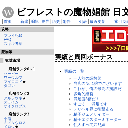
ビフレストの魔物娼館 日文攻
首页
新建
编辑
差异
历史
附件
列表
最近更新
索引页
攻略
プレイ記録
FAQ
スキル考察
魔物娘
実績と周回ボーナス
奴隷市場
店舗ランク0～1
実績の一覧
ハーピー
ワーウルフ
一人前の調教師
マイコニド
★
当店のNo.1嬢でございます
ダゴン
これが、俺の最高の施設だ
店舗ランク2
多角的経営
アルラウネ
★
満足度3倍だ！
スライム
すごく･･･満足です･･･
サイクロプス
デリヘル界に衝撃走る
店舗ランク3
精子ジェノサイダー
小鬼
精子エクスターミネーター
ミノタウロス
住人すべて穴兄妹
メロウ
★