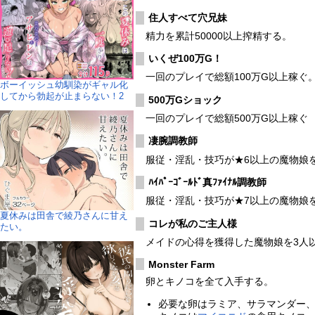
住人すべて穴兄妹
精力を累計50000以上搾精する。
いくぜ100万G！
一回のプレイで総額100万G以上稼ぐ
ボーイッシュ幼馴染がギャル化
してから勃起が止まらない！2
500万Gショック
一回のプレイで総額500万G以上稼ぐ
凄腕調教師
服従・淫乱・技巧が★6以上の魔物娘
ﾊｲﾊﾟｰｺﾞｰﾙﾄﾞ真ﾌｧｲﾅﾙ調教師
服従・淫乱・技巧が★7以上の魔物娘
夏休みは田舎で綾乃さんに甘え
コレが私のご主人様
たい。
メイドの心得を獲得した魔物娘を3人
Monster Farm
卵とキノコを全て入手する。
必要な卵はラミア、サラマンダー、