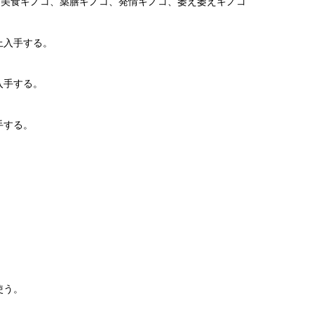
、美食キノコ、薬膳キノコ、発情キノコ、萎え萎えキノコ
上入手する。
入手する。
手する。
。
使う。