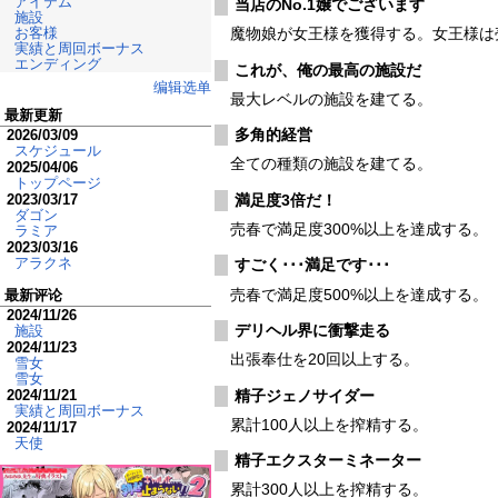
アイテム
当店のNo.1嬢でございます
施設
お客様
魔物娘が女王様を獲得する。女王様は
実績と周回ボーナス
エンディング
これが、俺の最高の施設だ
编辑选单
最大レベルの施設を建てる。
最新更新
多角的経営
2026/03/09
スケジュール
全ての種類の施設を建てる。
2025/04/06
トップページ
満足度3倍だ！
2023/03/17
ダゴン
売春で満足度300%以上を達成する。
ラミア
2023/03/16
アラクネ
すごく･･･満足です･･･
売春で満足度500%以上を達成する。
最新评论
2024/11/26
デリヘル界に衝撃走る
施設
2024/11/23
出張奉仕を20回以上する。
雪女
雪女
精子ジェノサイダー
2024/11/21
実績と周回ボーナス
累計100人以上を搾精する。
2024/11/17
天使
精子エクスターミネーター
累計300人以上を搾精する。