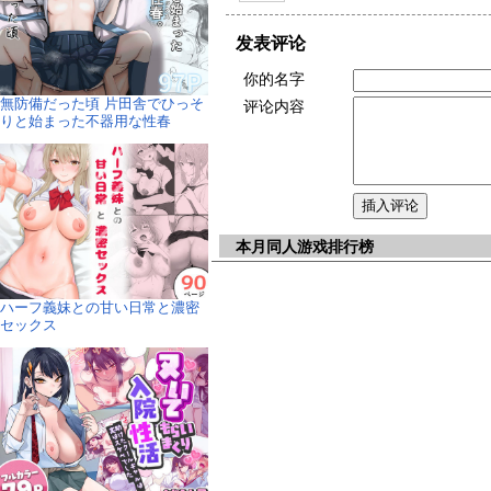
发表评论
你的名字
無防備だった頃 片田舎でひっそ
评论内容
りと始まった不器用な性春
本月同人游戏排行榜
ハーフ義妹との甘い日常と濃密
セックス