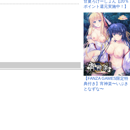
甘夏ろけーしょん【20％
ポイント還元実施中！】
【FANZA GAMES限定特
典付き】宵神楽〜いぶき
となずな〜