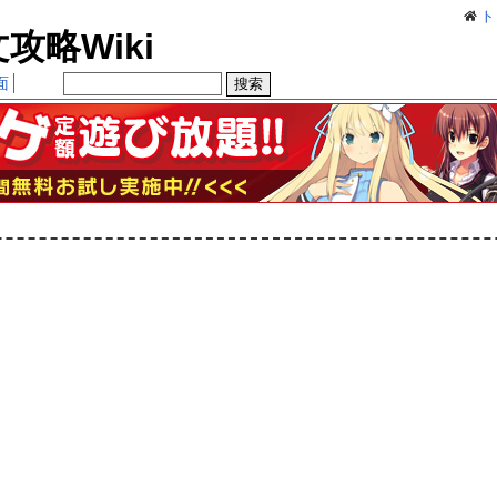
ト
略Wiki
面