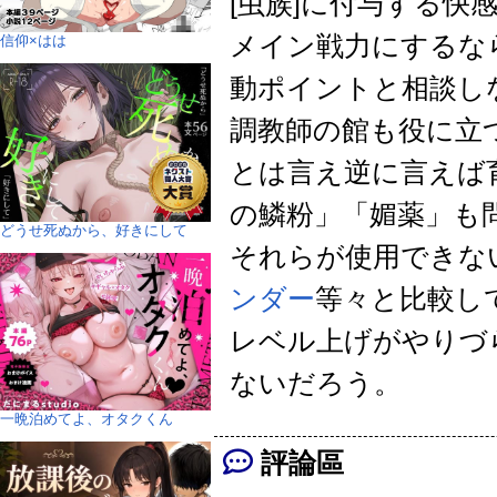
[虫族]に付与する快
メイン戦力にするな
信仰×はは
動ポイントと相談し
調教師の館も役に立
とは言え逆に言えば
の鱗粉」「媚薬」も
どうせ死ぬから、好きにして
それらが使用できな
ンダー
等々と比較し
レベル上げがやりづ
ないだろう。
一晩泊めてよ、オタクくん
評論區