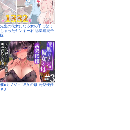
先生の彼女になる女の子になっ
ちゃったヤンキー君 総集編完全
版
催●カノジョ 彼女の母 高梨桜佳
＃3