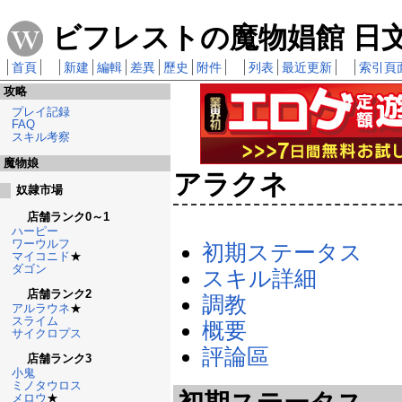
ビフレストの魔物娼館 日文攻
首頁
新建
編輯
差異
歷史
附件
列表
最近更新
索引頁
攻略
プレイ記録
FAQ
スキル考察
魔物娘
アラクネ
奴隷市場
店舗ランク0～1
ハーピー
ワーウルフ
初期ステータス
マイコニド
★
ダゴン
スキル詳細
店舗ランク2
調教
アルラウネ
★
スライム
概要
サイクロプス
評論區
店舗ランク3
小鬼
ミノタウロス
メロウ
★