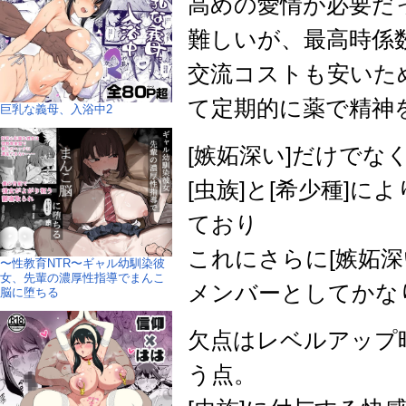
高めの愛情が必要だ
難しいが、最高時係数
交流コストも安いた
て定期的に薬で精神
巨乳な義母、入浴中2
[嫉妬深い]だけでな
[虫族]と[希少種]によ
ており
これにさらに[嫉妬深
〜性教育NTR〜ギャル幼馴染彼
女、先輩の濃厚性指導でまんこ
メンバーとしてかな
脳に堕ちる
欠点はレベルアップ
う点。