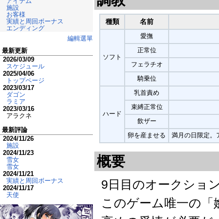
アイテム
施設
お客様
実績と周回ボーナス
種類
名前
エンディング
愛撫
編輯選單
正常位
最新更新
ソフト
2026/03/09
フェラチオ
スケジュール
2025/04/06
騎乗位
トップページ
2023/03/17
乳首責め
ダゴン
ラミア
束縛正常位
2023/03/16
ハード
アラクネ
飲ザー
最新評論
卵を産ませる
満月の日限定。
2024/11/26
施設
2024/11/23
概要
雪女
雪女
2024/11/21
実績と周回ボーナス
9日目のオークショ
2024/11/17
天使
このゲーム唯一の「