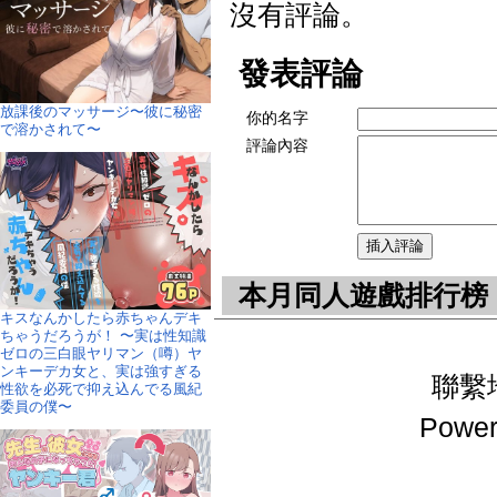
沒有評論。
發表評論
放課後のマッサージ〜彼に秘密
你的名字
で溶かされて〜
評論內容
本月同人遊戲排行榜
キスなんかしたら赤ちゃんデキ
ちゃうだろうが！ 〜実は性知識
ゼロの三白眼ヤリマン（噂）ヤ
ンキーデカ女と、実は強すぎる
聯繫地址
性欲を必死で抑え込んでる風紀
委員の僕〜
Power