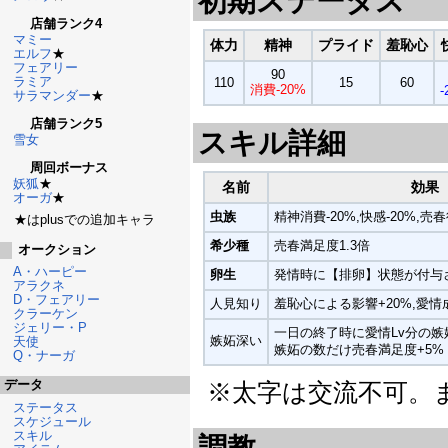
初期ステータス
店舗ランク4
マミー
体力
精神
プライド
羞恥心
エルフ
★
フェアリー
90
ラミア
110
15
60
消費-20%
-
サラマンダー
★
店舗ランク5
スキル詳細
雪女
周回ボーナス
妖狐
★
名前
効果
オーガ
★
虫族
精神消費-20%,快感-20%,売
★はplusでの追加キャラ
希少種
売春満足度1.3倍
オークション
A・ハーピー
卵生
発情時に【排卵】状態が付与
アラクネ
D・フェアリー
人見知り
羞恥心による影響+20%,愛情成
クラーケン
ジェリー・P
一日の終了時に愛情Lv分の嫉
嫉妬深い
天使
嫉妬の数だけ売春満足度+5%
Q・ナーガ
データ
※太字は交流不可。ま
ステータス
スケジュール
スキル
調教