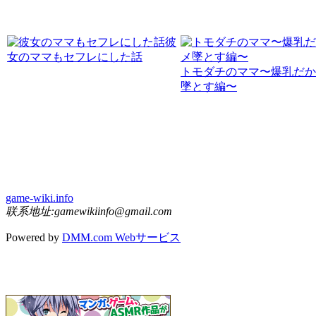
彼
女のママもセフレにした話
トモダチのママ〜爆乳だか
墜とす編〜
game-wiki.info
联系地址:gamewikiinfo@gmail.com
Powered by
DMM.com Webサービス