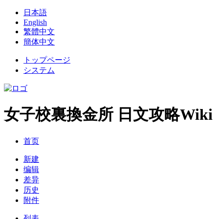
日本語
English
繁體中文
簡体中文
トップページ
システム
女子校裏換金所 日文攻略Wiki
首页
新建
编辑
差异
历史
附件
列表