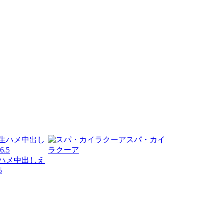
スパ・カイ
ラクーア
ハメ中出しえ
5