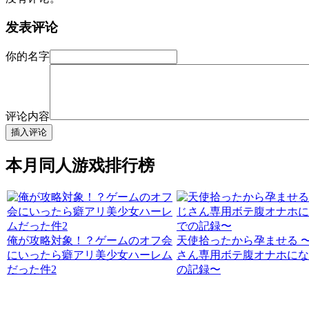
发表评论
你的名字
评论内容
本月同人游戏排行榜
俺が攻略対象！？ゲームのオフ会
天使拾ったから孕ませる 
にいったら癖アリ美少女ハーレム
さん専用ボテ腹オナホにな
だった件2
の記録〜