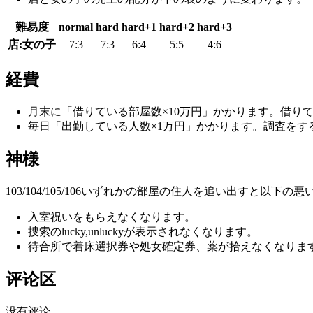
難易度
normal
hard
hard+1
hard+2
hard+3
店:女の子
7:3
7:3
6:4
5:5
4:6
経費
月末に「借りている部屋数×10万円」かかります。借り
毎日「出勤している人数×1万円」かかります。調査をす
神様
103/104/105/106いずれかの部屋の住人を追い出すと以下
入室祝いをもらえなくなります。
捜索のlucky,unluckyが表示されなくなります。
待合所で着床選択券や処女確定券、薬が拾えなくなりま
评论区
没有评论。