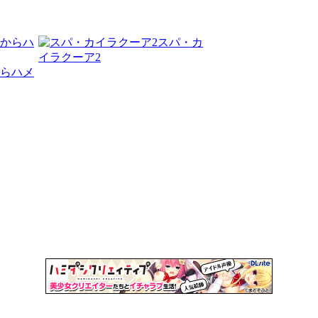
スパ・カ
イラクーア2
らハメ