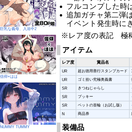
フルコンプした時
追加ガチャ第二弾
イベント発生時にき
巨乳な義母、入浴中2
※レア度の表記 極稀
アイテム
レア度
賞品名
超お徳用善行スタンプカード
UR
信仰×はは
ゴミ拾い究極奥義書
UR
きつねじゃらし
SR
プッキー
SR
ペットの首輪（お試し版）
SR
商品券
N
装備品
NUMMY TUMMY