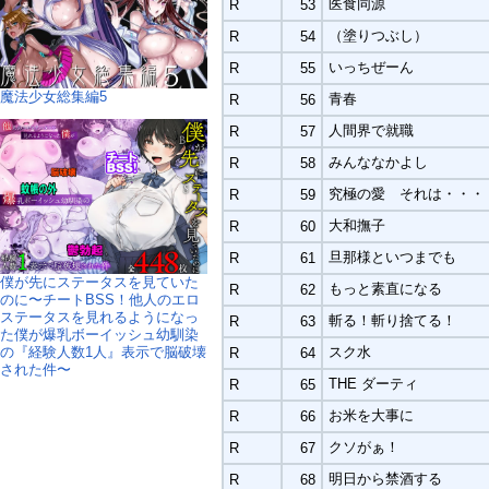
医食同源
R
53
（塗りつぶし）
R
54
いっちぜーん
R
55
魔法少女総集編5
青春
R
56
人間界で就職
R
57
みんななかよし
R
58
究極の愛 それは・・・
R
59
大和撫子
R
60
旦那様といつまでも
R
61
僕が先にステータスを見ていた
もっと素直になる
R
62
のに〜チートBSS！他人のエロ
ステータスを見れるようになっ
斬る！斬り捨てる！
R
63
た僕が爆乳ボーイッシュ幼馴染
の『経験人数1人』表示で脳破壊
スク水
R
64
された件〜
THE ダーティ
R
65
お米を大事に
R
66
クソがぁ！
R
67
明日から禁酒する
R
68