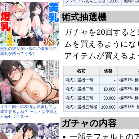
プレミアムあんころ餅
初回のみ
200%
術式抽選機
ガチャを20回する
ムを買えるようにな
美乳の彼女がいるのに体操部の
アイテムが買えるよ
爆乳が誘ってくる4
名前
価格
術式抽選機一号
極稀1% 超
-
術式抽選機二号
極稀3% 超
10,000
術式抽選機三号
極稀8% 超
50,000
オタク同士の友情は結婚しても
術式抽選機三号極
極稀15% 
100,000
成立するよね？ 〜元・女友達と
不倫セックス〜
ガチャの内容
一部デフォルトの