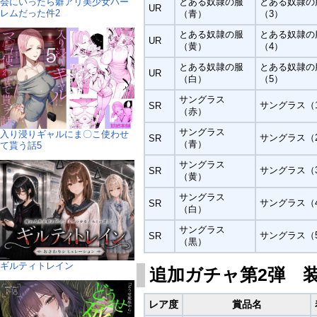
会にいったら癖アリ美少女ハー
とある奴隷の服
とある奴隷の
UR
レムだった件2
（青）
（3）
とある奴隷の服
とある奴隷の
UR
（黄）
（4）
とある奴隷の服
とある奴隷の
UR
（白）
（5）
サングラス
サングラス（
SR
（赤）
サングラス
入り浸りギャルにま〇こ使わせ
サングラス（
SR
（青）
て貰う話5
サングラス
サングラス（
SR
（黄）
サングラス
サングラス（
SR
（白）
サングラス
サングラス（
SR
（黒）
ギルティトレイン
追加ガチャ第2弾 
レア度
賞品名