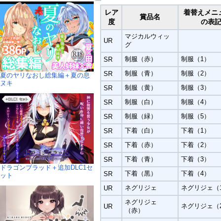
レア
着替えメニ
賞品名
度
の表
マジカルウィッ
UR
グ
制服（赤）
制服（1）
SR
制服（青）
制服（2）
SR
夏のヤリなおし総集編＋夏の息
ヌキ
制服（黄）
制服（3）
SR
制服（白）
制服（4）
SR
制服（緑）
制服（5）
SR
下着（白）
下着（1）
SR
下着（赤）
下着（2）
SR
下着（青）
下着（3）
SR
ドラゴンブラッド＋追加DLC1セ
下着（黒）
下着（4）
SR
ット
ネグリジェ
ネグリジェ（
UR
ネグリジェ
ネグリジェ（
UR
（赤）