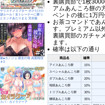
裏購買部で1枚30
アムあんころ餅の
ヤリステメスブター ボクだけの
ベントの後に1万
謎ルール！女トレーナーに勝つ
とエッチあたりまえ 完全版
お茶コマンドであ
す。プレミアム以
裏購買部のガチャ
ます。
確率は以下の通り
商品名
確率
催●カノジョ 彼女の母 高梨桜佳
＃3
アイスあんころ餅
15%
スペシャルあんころ餅
15%
ダブルあんころ餅
20%
地獄あんころ餅
10%
トリプルあんころ餅
30%
煉獄あんころ餅
35%
スパ・カイラクーア