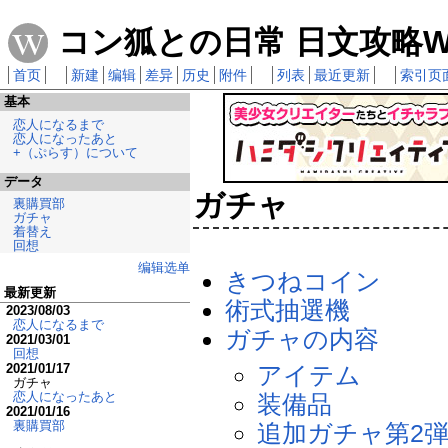
コン狐との日常 日文攻略Wi
首页
新建
编辑
差异
历史
附件
列表
最近更新
索引页
基本
恋人になるまで
恋人になったあと
+（ぷらす）について
データ
ガチャ
裏購買部
ガチャ
着替え
回想
编辑选单
きつねコイン
最新更新
術式抽選機
2023/08/03
恋人になるまで
ガチャの内容
2021/03/01
回想
2021/01/17
アイテム
ガチャ
恋人になったあと
装備品
2021/01/16
裏購買部
追加ガチャ第2