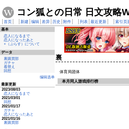
コン狐との日常 日文攻略Wi
首页
新建
编辑
差异
历史
附件
列表
最近更新
索引页
基本
恋人になるまで
恋人になったあと
+（ぷらす）について
データ
裏
裏購買部
ガチャ
着替え
回想
体育局团体
编辑选单
本月同人游戏排行榜
最新更新
2023/08/03
恋人になるまで
2021/03/01
回想
2021/01/17
ガチャ
恋人になったあと
2021/01/16
裏購買部