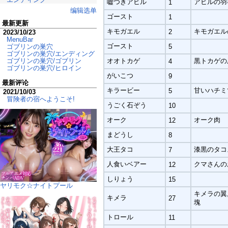
嘘つきアヒル
アヒルの羽
1
编辑选单
ゴースト
1
最新更新
キモガエル
キモガエル
2
2023/10/23
MenuBar
ゴースト
ゴブリンの巣穴
5
ゴブリンの巣穴/エンディング
ゴブリンの巣穴/ゴブリン
オオトカゲ
黒トカゲの
4
ゴブリンの巣穴/ヒロイン
がいこつ
9
最新评论
キラービー
甘いハチミ
5
2021/10/03
冒険者の宿へようこそ!
うごく石ぞう
10
オーク
オーク肉
12
まどうし
8
大王タコ
漆黒のタコ
7
人食いベアー
クマさんの
12
しりょう
15
ヤリモク☆ナイトプール
キメラの翼
キメラ
27
塊
トロール
11