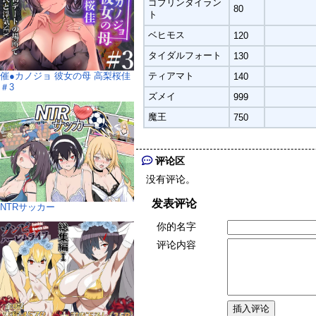
ゴブリンタイラン
80
ト
ベヒモス
120
タイダルフォート
130
催●カノジョ 彼女の母 高梨桜佳
ティアマト
140
＃3
ズメイ
999
魔王
750
评论区
没有评论。
发表评论
NTRサッカー
你的名字
评论内容