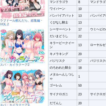
マンドラゴラ
マンドラゴ
8
ワイバーン
10
バンパイアバット
バンパイア
13
ラブドール頼んだら、総集編・
くびなし騎士
13
VOL.2
シーサーペント
ウミヘビの
17
だいまどうし
22
キラービークイー
ローヤルゼ
13
ン
キメラキング
20
バジリスク
バジリスク
17
スパ・カイラクーア2
のろわれた騎士
18
メタルへんしつし
1
ゃ
ゴーレム
50
サイクロガニ
サイクロガ
23
だてんし
20
スパ・カイラクーア3