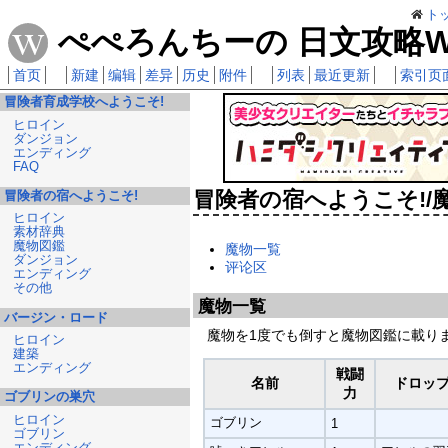
ト
ぺぺろんちーの 日文攻略Wi
首页
新建
编辑
差异
历史
附件
列表
最近更新
索引页
冒険者育成学校へようこそ!
ヒロイン
ダンジョン
エンディング
FAQ
冒険者の宿へようこそ!/
冒険者の宿へようこそ!
ヒロイン
素材辞典
魔物図鑑
魔物一覧
ダンジョン
评论区
エンディング
その他
魔物一覧
バージン・ロード
魔物を1度でも倒すと魔物図鑑に載り
ヒロイン
建築
エンディング
戦闘
名前
ドロッ
力
ゴブリンの巣穴
ヒロイン
ゴブリン
1
ゴブリン
エンディング