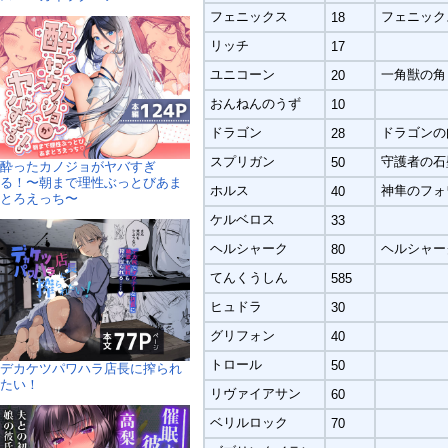
フェニックス
フェニック
18
リッチ
17
ユニコーン
一角獣の角
20
おんねんのうず
10
ドラゴン
ドラゴンの
28
スプリガン
守護者の石
50
酔ったカノジョがヤバすぎ
る！〜朝まで理性ぶっとびあま
ホルス
神隼のフォ
40
とろえっち〜
ケルベロス
33
ヘルシャーク
ヘルシャー
80
てんくうしん
585
ヒュドラ
30
グリフォン
40
トロール
50
デカケツパワハラ店長に搾られ
たい！
リヴァイアサン
60
ベリルロック
70