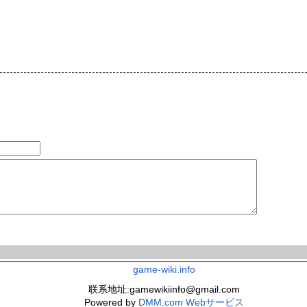
game-wiki.info
联系地址:gamewikiinfo@gmail.com
Powered by
DMM.com Webサービス