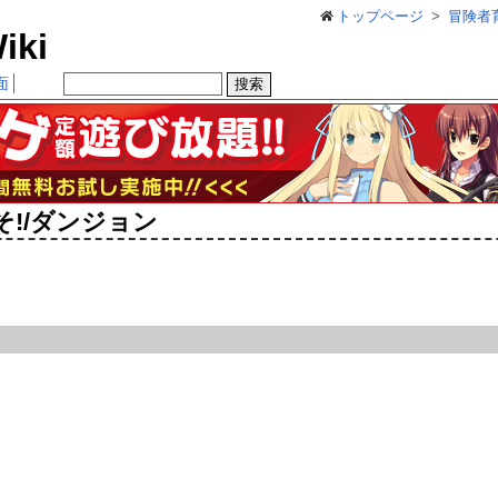
トップページ
冒険者
ki
面
!/ダンジョン