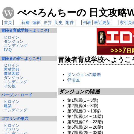
ぺぺろんちーの 日文攻略Wi
首页
新建
编辑
差异
历史
附件
列表
最近更新
索引页
冒険者育成学校へようこそ!
ヒロイン
ダンジョン
エンディング
FAQ
冒険者育成学校へようこそ
冒険者の宿へようこそ!
ヒロイン
素材辞典
魔物図鑑
ダンジョンの階層
ダンジョン
评论区
エンディング
その他
ダンジョンの階層
バージン・ロード
第1階層(1～3階)
ヒロイン
第2階層(4～8階)
建築
エンディング
第3階層(9～13階)
第4階層(14～18階)
ゴブリンの巣穴
第5階層(19～23階)
ヒロイン
第6階層(24～28階)
ゴブリン
第7階層(29～33階)
エンディング