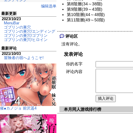
第8階層(34～38階)
编辑选单
第9階層(39～43階)
最新更新
第10階層(44～48階)
2023/10/23
第11階層(49～50階)
MenuBar
ゴブリンの巣穴
ゴブリンの巣穴/エンディング
ゴブリンの巣穴/ゴブリン
评论区
ゴブリンの巣穴/ヒロイン
没有评论。
最新评论
2021/10/03
发表评论
冒険者の宿へようこそ!
你的名字
评论内容
催●カノジョ 前沢遥4
本月同人游戏排行榜