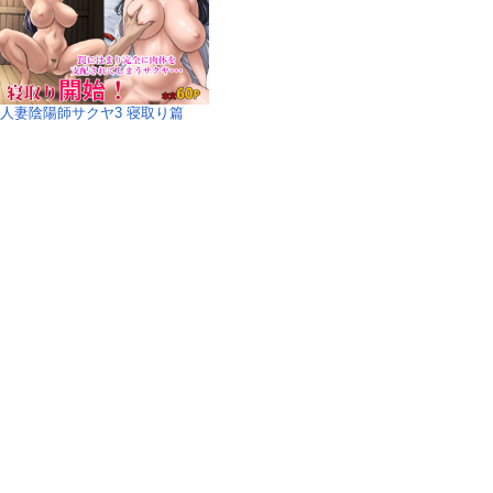
人妻陰陽師サクヤ3 寝取り篇