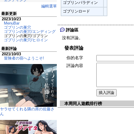
ゴブリンパラディン
編輯選單
ゴブリンロード
最新更新
2023/10/23
MenuBar
ゴブリンの巣穴
評論區
ゴブリンの巣穴/エンディング
ゴブリンの巣穴/ゴブリン
沒有評論。
ゴブリンの巣穴/ヒロイン
發表評論
最新評論
2021/10/03
你的名字
冒険者の宿へようこそ!
評論內容
本周同人遊戲排行榜
ヤラせてくれる隣の席の佐藤さ
ん