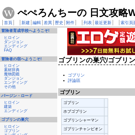
ぺぺろんちーの 日文攻略Wi
首頁
新建
編輯
差異
歷史
附件
列表
最近更新
索引頁
冒険者育成学校へようこそ!
ヒロイン
ダンジョン
エンディング
FAQ
ゴブリンの巣穴/ゴブリ
冒険者の宿へようこそ!
ヒロイン
素材辞典
魔物図鑑
ゴブリン
ダンジョン
評論區
エンディング
その他
ゴブリン
バージン・ロード
ヒロイン
ゴブリン
建築
エンディング
ホブゴブリン
ゴブリンの巣穴
ゴブリンシャーマン
ヒロイン
ゴブリンチャンピオン
ゴブリン
エンディング