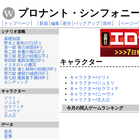
プロナント・シンフォニー 攻
トップページ
新規
編集
差分
バックアップ
添付
ページ一
シナリオ攻略
基礎知識
野生と鳶色の穴(1F-)
第一獄 青の洞窟(6F-)
第二獄 炎魔の海(11F-)
第三獄 死霊の回廊(17F-)
第四獄 魔殿深層(21F-)
キャラクター
イスタロトの魔宮
第五獄 魂と精神の回廊(26F-)
第六獄 煉獄の城砦(31F-)
キャラクター/イリト
第七獄 魔殿最下層(40F-)
エンディング
キャラクター/ジュエリ
キャラクター/セラフィナ
キャラクター
キャラクター/ニーヴァ
イリト
キャラクター/主人公
ジュエリ
セラフィナ
今月の同人ゲームランキング
ニーヴァ
主人公
データ
道具
装備