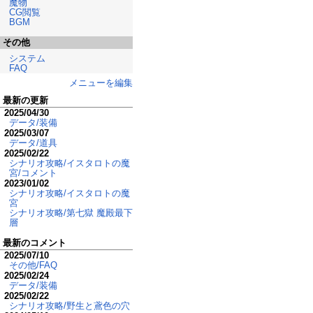
魔物
CG閲覧
BGM
その他
システム
FAQ
メニューを編集
最新の更新
2025/04/30
データ/装備
2025/03/07
データ/道具
2025/02/22
シナリオ攻略/イスタロトの魔
宮/コメント
2023/01/02
シナリオ攻略/イスタロトの魔
宮
シナリオ攻略/第七獄 魔殿最下
層
最新のコメント
2025/07/10
その他/FAQ
2025/02/24
データ/装備
2025/02/22
シナリオ攻略/野生と鳶色の穴