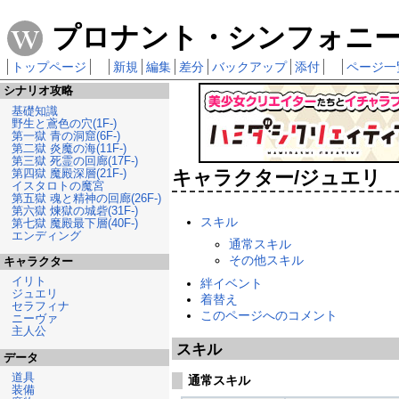
プロナント・シンフォニー 攻
トップページ
新規
編集
差分
バックアップ
添付
ページ一
シナリオ攻略
基礎知識
野生と鳶色の穴(1F-)
第一獄 青の洞窟(6F-)
第二獄 炎魔の海(11F-)
第三獄 死霊の回廊(17F-)
第四獄 魔殿深層(21F-)
キャラクター/ジュエリ
イスタロトの魔宮
第五獄 魂と精神の回廊(26F-)
第六獄 煉獄の城砦(31F-)
スキル
第七獄 魔殿最下層(40F-)
エンディング
通常スキル
その他スキル
キャラクター
イリト
絆イベント
ジュエリ
着替え
セラフィナ
このページへのコメント
ニーヴァ
主人公
スキル
データ
道具
通常スキル
装備