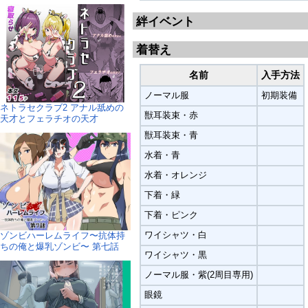
絆イベント
着替え
名前
入手方法
ノーマル服
初期装備
ネトラセクラブ2 アナル舐めの
獣耳装束・赤
天才とフェラチオの天才
獣耳装束・青
水着・青
水着・オレンジ
下着・緑
下着・ピンク
ワイシャツ・白
ゾンビハーレムライフ〜抗体持
ちの俺と爆乳ゾンビ〜 第七話
ワイシャツ・黒
ノーマル服・紫(2周目専用)
眼鏡