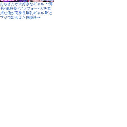
おぢさんが大好きなギャル 〜薄
毛×低身長×アラフォー×ガチ童
貞な俺が高身長爆乳ギャルJKと
マジで出会えた体験談〜