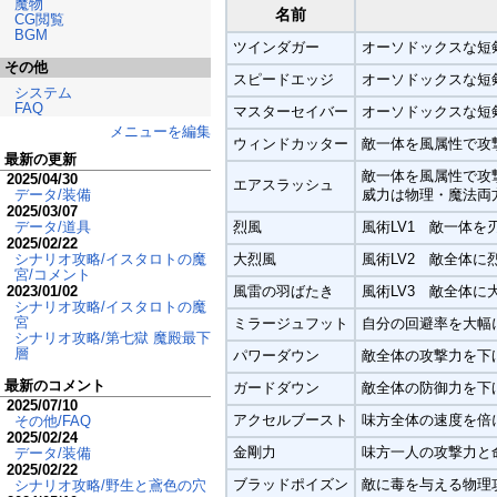
魔物
名前
CG閲覧
BGM
ツインダガー
オーソドックスな短
その他
スピードエッジ
オーソドックスな短
システム
FAQ
マスターセイバー
オーソドックスな短
メニューを編集
ウィンドカッター
敵一体を風属性で攻
最新の更新
敵一体を風属性で攻
2025/04/30
エアスラッシュ
威力は物理・魔法両
データ/装備
2025/03/07
烈風
風術LV1 敵一体
データ/道具
2025/02/22
大烈風
風術LV2 敵全体に
シナリオ攻略/イスタロトの魔
宮/コメント
風雷の羽ばたき
風術LV3 敵全体に
2023/01/02
シナリオ攻略/イスタロトの魔
宮
ミラージュフット
自分の回避率を大幅
シナリオ攻略/第七獄 魔殿最下
層
パワーダウン
敵全体の攻撃力を下
最新のコメント
ガードダウン
敵全体の防御力を下
2025/07/10
アクセルブースト
味方全体の速度を倍
その他/FAQ
2025/02/24
金剛力
味方一人の攻撃力と
データ/装備
2025/02/22
ブラッドポイズン
敵に毒を与える物理
シナリオ攻略/野生と鳶色の穴