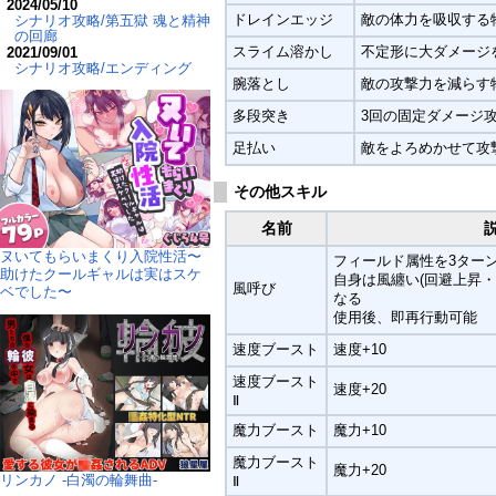
2024/05/10
ドレインエッジ
敵の体力を吸収する
シナリオ攻略/第五獄 魂と精神
の回廊
スライム溶かし
不定形に大ダメージ
2021/09/01
シナリオ攻略/エンディング
腕落とし
敵の攻撃力を減らす
多段突き
3回の固定ダメージ
足払い
敵をよろめかせて攻
その他スキル
名前
ヌいてもらいまくり入院性活〜
フィールド属性を3ター
助けたクールギャルは実はスケ
自身は風纏い(回避上昇・
風呼び
ベでした〜
なる
使用後、即再行動可能
速度ブースト
速度+10
速度ブースト
速度+20
Ⅱ
魔力ブースト
魔力+10
魔力ブースト
魔力+20
リンカノ -白濁の輪舞曲-
Ⅱ