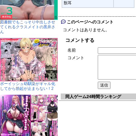
獣耳
このページへのコメント
図書館でもこっそり中出しさせ
てくれるクラスメイトの黒井さ
コメントはありません。
ん
コメントする
名前
コメント
ボーイッシュ幼馴染がギャル化
してから勃起が止まらない！2
同人ゲーム24時間ランキング