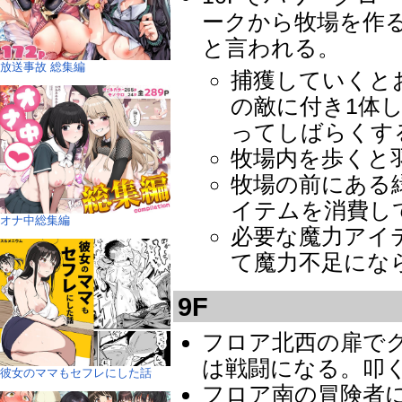
ークから牧場を作
と言われる。
放送事故 総集編
捕獲していくと
の敵に付き1体
ってしばらくす
牧場内を歩くと
牧場の前にある
イテムを消費し
オナ中総集編
必要な魔力アイ
て魔力不足にな
9F
フロア北西の扉で
は戦闘になる。叩
彼女のママもセフレにした話
フロア南の冒険者