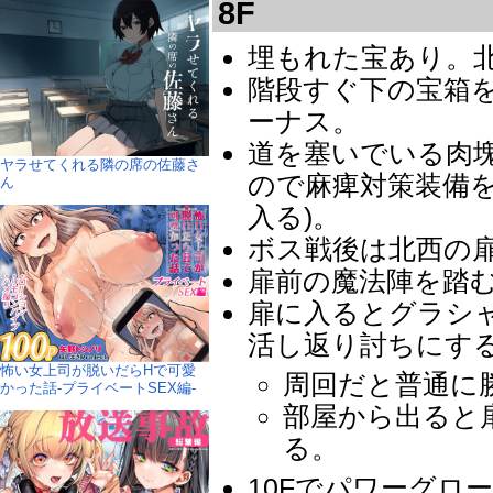
8F
埋もれた宝あり。
階段すぐ下の宝箱
ーナス。
道を塞いでいる肉
ヤラせてくれる隣の席の佐藤さ
ので麻痺対策装備
ん
入る)。
ボス戦後は北西の
扉前の魔法陣を踏
扉に入るとグラシャ
活し返り討ちにす
怖い女上司が脱いだらHで可愛
周回だと普通に
かった話-プライベートSEX編-
部屋から出ると
る。
10Fでパワーグロ