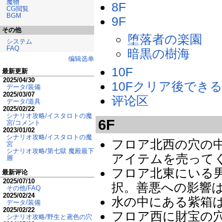
魔物
8F
CG閲覧
BGM
9F
その他
堕落者の楽園
システム
FAQ
暗黒の樹海
编辑选单
10F
最新更新
2025/04/30
10Fクリア後でき
データ/装備
2025/03/07
评论区
データ/道具
2025/02/22
シナリオ攻略/イスタロトの魔
6F
宮/コメント
2023/01/02
シナリオ攻略/イスタロトの魔
フロア北西の穴の
宮
シナリオ攻略/第七獄 魔殿最下
アイテムを売って
層
フロア北東にいる
最新评论
2025/07/10
択。善悪への影響
その他/FAQ
2025/02/24
水の中にある紫箱
データ/装備
2025/02/22
フロア西に財宝の穴
シナリオ攻略/野生と鳶色の穴