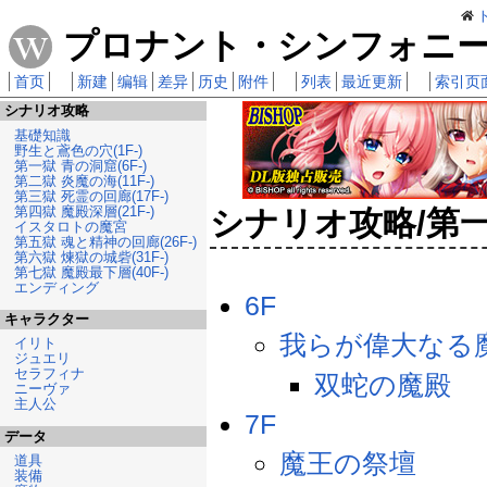
プロナント・シンフォニー 
首页
新建
编辑
差异
历史
附件
列表
最近更新
索引页
シナリオ攻略
基礎知識
野生と鳶色の穴(1F-)
第一獄 青の洞窟(6F-)
第二獄 炎魔の海(11F-)
第三獄 死霊の回廊(17F-)
第四獄 魔殿深層(21F-)
シナリオ攻略/第
イスタロトの魔宮
第五獄 魂と精神の回廊(26F-)
第六獄 煉獄の城砦(31F-)
第七獄 魔殿最下層(40F-)
エンディング
6F
キャラクター
我らが偉大なる
イリト
ジュエリ
セラフィナ
双蛇の魔殿
ニーヴァ
主人公
7F
データ
魔王の祭壇
道具
装備