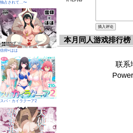
独占されて…〜
本月同人游戏排行榜
信仰×はは
联系地址
Power
スパ・カイラクーア2