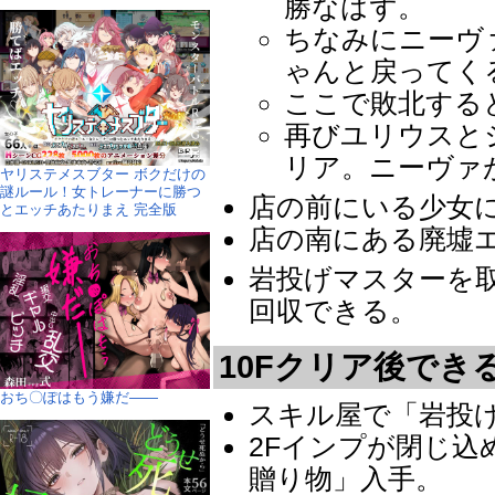
勝なはず。
ちなみにニーヴ
ゃんと戻ってく
ここで敗北する
再びユリウスと
リア。ニーヴァ
ヤリステメスブター ボクだけの
謎ルール！女トレーナーに勝つ
店の前にいる少女
とエッチあたりまえ 完全版
店の南にある廃墟
岩投げマスターを
回収できる。
10Fクリア後でき
おち〇ぽはもう嫌だ――
スキル屋で「岩投
2Fインプが閉じ
贈り物」入手。