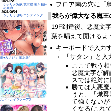
2024/05/10
フロア南の穴に「
シナリオ攻略/第五獄 魂と精神
の回廊
2021/09/01
我らが偉大なる魔王
シナリオ攻略/エンディング
19F到達後、悪魔
葉を唱えて開けるよ
キーボードで入力
「サタン」と入
催●カノジョ 前沢遥4
ここで戦う相
悪魔文字が解
スでは絶対に
勝てば大悪魔
うと、「熾翼
スパ・カイラクーア3
て強くないが
くなる(これ