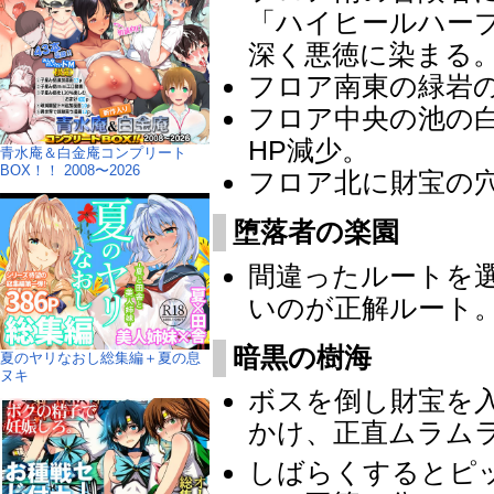
「ハイヒールハー
深く悪徳に染まる
フロア南東の緑岩
フロア中央の池の
HP減少。
青水庵＆白金庵コンプリート
BOX！！ 2008〜2026
フロア北に財宝の穴
堕落者の楽園
間違ったルートを
いのが正解ルート
暗黒の樹海
夏のヤリなおし総集編＋夏の息
ヌキ
ボスを倒し財宝を
かけ、正直ムラム
しばらくするとピ