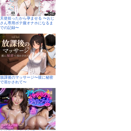
天使拾ったから孕ませる 〜おじ
さん専用ボテ腹オナホになるま
での記録〜
放課後のマッサージ〜彼に秘密
で溶かされて〜