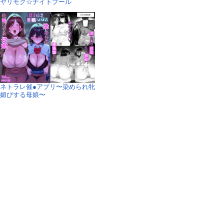
ヤリモク☆ナイトプール
ネトラレ催●アプリ〜染められ牝
媚びする母娘〜