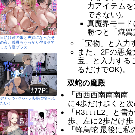
力アイテムを
できない)。
真魔界モード
勝つと「熾翼
日焼け跡の娘と夫婦になったそ
「宝物」と入力
の夜、義母もうっかり孕ませて
しまう夏プラス
また、2Fの悪
宝」と入力する
るだけでOK)。
双蛇の魔殿
「西西西南南南南
デカケツパワハラ店長に搾られ
に4歩だけ歩くと
たい！
「R3↓↓↓L2」と
歩、左に2歩だけ
「蜂鳥蛇 最後に私