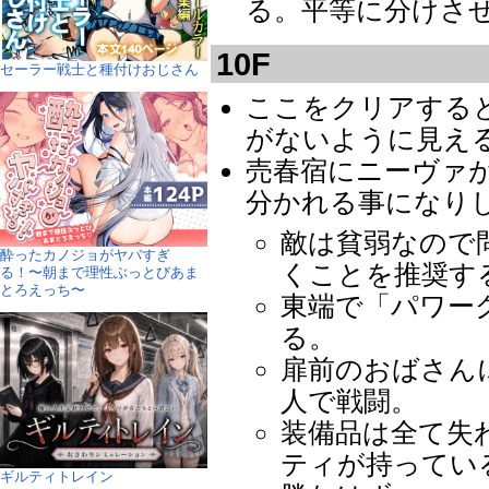
る。平等に分けさ
10F
セーラー戦士と種付けおじさん
ここをクリアすると
がないように見え
売春宿にニーヴァ
分かれる事になり
敵は貧弱なので
酔ったカノジョがヤバすぎ
くことを推奨す
る！〜朝まで理性ぶっとびあま
とろえっち〜
東端で「パワー
る。
扉前のおばさん
人で戦闘。
装備品は全て失
ティが持ってい
ギルティトレイン