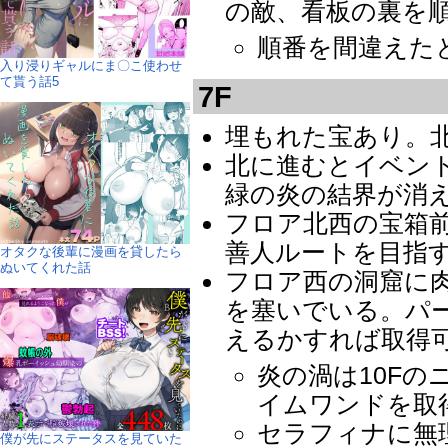
の敵、看板の裏を
順番を間違えた
入り浸りギャルにま〇こ使わせ
て貰う話5
7F
埋もれた宝あり。
北に進むとイベント
緑の炎の結界が消
フロア北西の宝箱
善人ルートを目指
オタクな後輩に漫画を貸したら
ぬいてくれた話
フロア西の洞窟に
を塞いでいる。パー
えるかすれば取得
炎の渦は10F
イムワンドを取
セラフィナに無
僕が先にステータスを見ていた