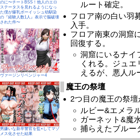
のに〜チートBSS！他人のエロ
ルート確定。
ステータスを見れるようになっ
た僕が爆乳ボーイッシュ幼馴染
フロア南の白い羽
の『経験人数1人』表示で脳破壊
された件〜
入手。
フロア南東の洞窟
回復する。
洞窟にいるナイ
くれる。ジュエ
えるが、悪人ル
ヴァージンリベンジャー4
魔王の祭壇
2つ目の魔王の祭壇
ルビー&エメラル
ガーネット&魔水
捕らえたブルー
男嫌いな新卒警官を監×してマゾ
メス化させた結果