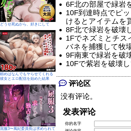
6F北の部屋で緑岩
10F到達時点でピ
けるとアイテムを
どうせ死ぬから、好きにして
8F北で緑岩を破壊
1Fでネズミとチス
バネを捕獲して牧
9F南東で緑岩を破
10Fで紫岩を破壊
頼めばなんでもヤらせてくれる
彼女とエロ配信を始めた結果
评论区
没有评论。
发表评论
你的名字
屈服3〜風紀委員長は求められて
评论内容