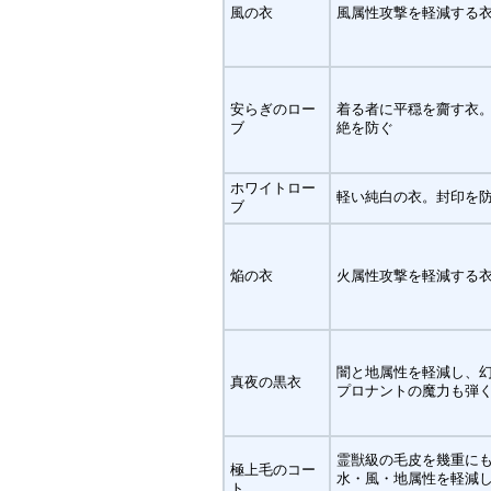
風の衣
風属性攻撃を軽減する
安らぎのロー
着る者に平穏を齎す衣
ブ
絶を防ぐ
ホワイトロー
軽い純白の衣。封印を
ブ
焔の衣
火属性攻撃を軽減する
闇と地属性を軽減し、
真夜の黒衣
プロナントの魔力も弾
霊獣級の毛皮を幾重に
極上毛のコー
水・風・地属性を軽減
ト