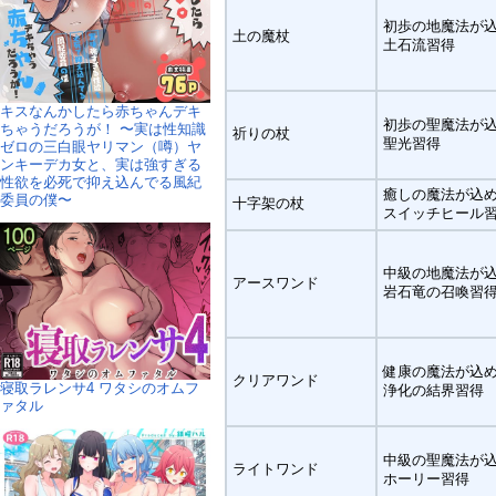
初歩の地魔法が
土の魔杖
土石流習得
キスなんかしたら赤ちゃんデキ
初歩の聖魔法が
ちゃうだろうが！ 〜実は性知識
祈りの杖
聖光習得
ゼロの三白眼ヤリマン（噂）ヤ
ンキーデカ女と、実は強すぎる
性欲を必死で抑え込んでる風紀
癒しの魔法が込
委員の僕〜
十字架の杖
スイッチヒール
中級の地魔法が
アースワンド
岩石竜の召喚習
健康の魔法が込
クリアワンド
寝取ラレンサ4 ワタシのオムフ
浄化の結界習得
ァタル
中級の聖魔法が
ライトワンド
ホーリー習得