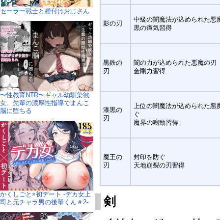
セーラー戦士と種付けおじさん
中級の闇魔法が込められた悪
影の刃
黒の瘴気習得
黒鉄の
闇の力が込められた悪魔の刃
刃
金剛力習得
〜性教育NTR〜ギャル幼馴染彼
女、先輩の濃厚性指導でまんこ
上位の闇魔法が込められた悪
漆黒の
脳に堕ちる
ぐ
刃
魔界の鳴動習得
魔王の
封印を防ぐ
刃
天地崩裂の刃習得
かくしごと×初デート -デカ女上
剣
司と元チャラ男の後輩くん＃2-