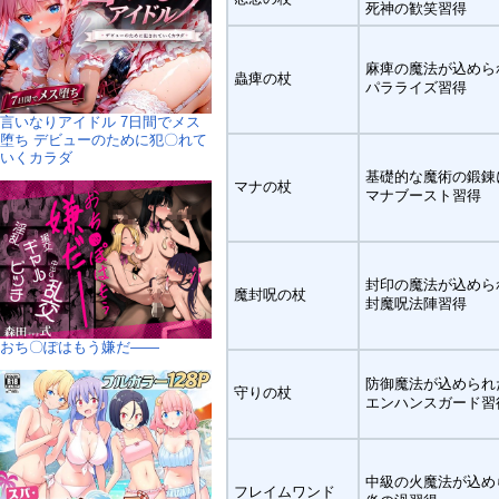
死神の歓笑習得
麻痺の魔法が込めら
蟲痺の杖
パラライズ習得
言いなりアイドル 7日間でメス
堕ち デビューのために犯〇れて
いくカラダ
基礎的な魔術の鍛錬
マナの杖
マナブースト習得
封印の魔法が込めら
魔封呪の杖
封魔呪法陣習得
おち〇ぽはもう嫌だ――
防御魔法が込められ
守りの杖
エンハンスガード習
中級の火魔法が込め
フレイムワンド