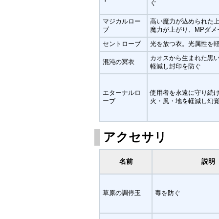
ぐ
マジカルロー
高い魔力が込められた
ブ
魔力が上がり、MPダメ
セントローブ
光を放つ衣。光属性を
カオスから生まれた黒
混沌の冥衣
軽減し封印を防ぐ
エターナルロ
使用者を永遠に守り続
ーブ
火・風・地を軽減し幻
アクセサリ
名前
説明
草原の調停玉
毒を防ぐ