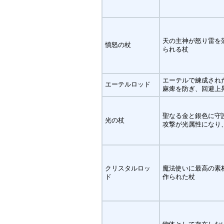
天の主神が怒り雷を
憤怒の杖
られる杖
エーテルで練成され
エーテルロッド
麻痺を防ぎ、回避上
聖なる金と銀色に守
光の杖
攻撃が光属性になり
クリスタルロッ
魔法使いに最高の素
ド
作られた杖