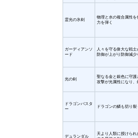
物理と水の複合属性を
霊光の氷剣
力を弾く
ガーディアンソ
人々を守る偉大な戦士
ード
防御が上がり防御減少
聖なる金と銀色に守護
光の剣
攻撃が光属性になり、
ドラゴンバスタ
ドラゴンの鱗も切り裂
ー
天より人類に授けられ
デュランダル