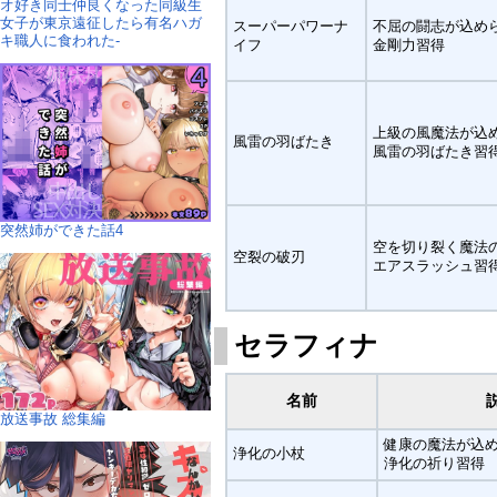
オ好き同士仲良くなった同級生
女子が東京遠征したら有名ハガ
スーパーパワーナ
不屈の闘志が込め
キ職人に食われた-
イフ
金剛力習得
上級の風魔法が込
風雷の羽ばたき
風雷の羽ばたき習
突然姉ができた話4
空を切り裂く魔法
空裂の破刃
エアスラッシュ習
セラフィナ
名前
放送事故 総集編
健康の魔法が込
浄化の小杖
浄化の祈り習得