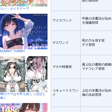
炎の渦習得
スパ・カイラクーア
中級の水魔法が込め
アイスワンド
大海嘯習得
死の力を宿す杖
デスワンド
デス習得
NUMMY TUMMY
最上位の魔術の鍛錬
マナの特級杖
マナフレア習得
コキュートスワン
上位の水魔法が込め
噂のママは今宵も妖しくぽぽと
ド
魂の氷結習得
鳴く