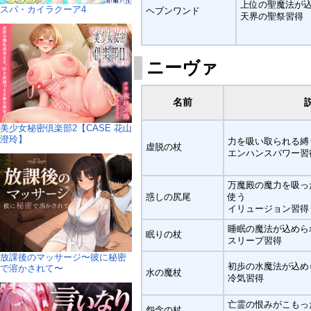
上位の聖魔法が
スパ・カイラクーア4
ヘブンワンド
天界の聖祭習得
ニーヴァ
名前
美少女秘密倶楽部2【CASE 花山
澄玲】
力を吸い取られる縛
虚脱の杖
エンハンスパワー習
万魔殿の魔力を吸っ
惑しの尻尾
使う
イリュージョン習得
睡眠の魔法が込めら
眠りの杖
スリープ習得
放課後のマッサージ〜彼に秘密
初歩の水魔法が込め
で溶かされて〜
水の魔杖
冷気習得
亡霊の恨みがこもっ
怨念の杖