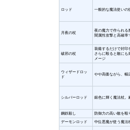
ロッド
一般的な魔法使いの
夜の魔力で作られる
月夜の杖
闇属性攻撃と高確率
装備するだけで封印
破邪の杖
さらに殴ると敵にも
メージ
ウィザードロッ
やや高価ながら、幅
ド
シルバーロッド
銀色に輝く魔法杖。
鋼鉄殺し
防御力の高い敵を殴
デーモンロッド
中位悪魔が使う魔法