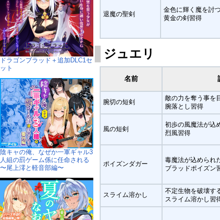
金色に輝く魔を討
退魔の聖剣
黄金の剣習得
ジュエリ
ドラゴンブラッド＋追加DLC1セ
ット
名前
敵の力を奪う事を
腕切の短剣
腕落とし習得
初歩の風魔法が込
風の短剣
烈風習得
陰キャの俺、なぜか一軍ギャル3
人組の罰ゲーム係に任命される
毒魔法が込められ
ポイズンダガー
〜尾上澪と軽音部編〜
ブラッドポイズン
不定生物を破壊す
スライム溶かし
スライム溶かし習