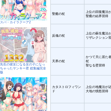
上位の回復魔法
聖癒の杖
聖癒の結界習得
スパ・カイラクーア2
上位の蘇生魔法
反魂の杖
リザレクション
かつて天に居た
天界の杖
杖
先生の彼女になる女の子になっ
聖なる壁習得
ちゃったヤンキー君 総集編完全
版
カタストロフィワン
上位の地魔法が
ド
大地の憤怒習得