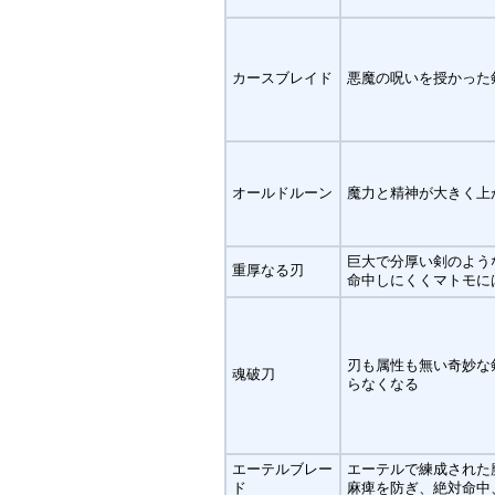
カースブレイド
悪魔の呪いを授かった
オールドルーン
魔力と精神が大きく上
巨大で分厚い剣のよう
重厚なる刃
命中しにくくマトモに
刃も属性も無い奇妙な
魂破刀
らなくなる
エーテルブレー
エーテルで練成された
ド
麻痺を防ぎ、絶対命中