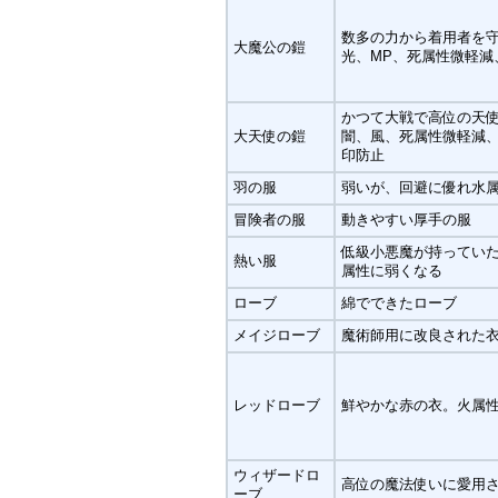
数多の力から着用者を
大魔公の鎧
光、MP、死属性微軽減
かつて大戦で高位の天
大天使の鎧
闇、風、死属性微軽減
印防止
羽の服
弱いが、回避に優れ水
冒険者の服
動きやすい厚手の服
低級小悪魔が持ってい
熱い服
属性に弱くなる
ローブ
綿でできたローブ
メイジローブ
魔術師用に改良された
レッドローブ
鮮やかな赤の衣。火属
ウィザードロ
高位の魔法使いに愛用
ーブ