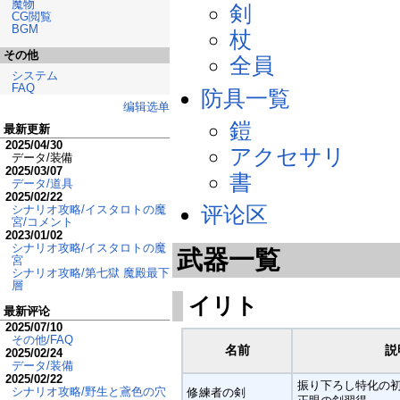
魔物
剣
CG閲覧
BGM
杖
その他
全員
システム
FAQ
防具一覧
编辑选单
鎧
最新更新
2025/04/30
アクセサリ
データ/装備
2025/03/07
書
データ/道具
2025/02/22
评论区
シナリオ攻略/イスタロトの魔
宮/コメント
2023/01/02
シナリオ攻略/イスタロトの魔
武器一覧
宮
シナリオ攻略/第七獄 魔殿最下
層
イリト
最新评论
2025/07/10
その他/FAQ
名前
説
2025/02/24
データ/装備
2025/02/22
振り下ろし特化の
シナリオ攻略/野生と鳶色の穴
修練者の剣