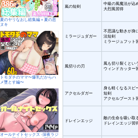
中級の風魔法が込
嵐の短剣
大烈風習得
夏のヤリなおし総集編＋夏の息
ヌキ
不思議な動きが身
ミラージュダガー
法短剣
ミラージュフット
風も切り裂くとい
風切りの刃
ウィンドカッター
トモダチのママ〜爆乳だからハ
メ墜とす編〜
身も軽くなるスピ
アクセルダガー
短剣
アクセルブースト
敵の生命を吸い取
ドレインエッジ
ドレインエッジ習
オールナイトセックス -深夜ラジ