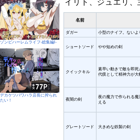
イリト、ジュエリ、
名前
ダガー
小型のナイフ。ないよ
ゾンビハーレムライフ‐総集編I-
ショートソード
やや短めの剣
素早い動きで敵を即死
クイックキル
代償として精神力が大
デカケツパワハラ店長に搾られ
夜の魔力で作られる魔
夜闇の剣
たい！
える
グレートソード
大きめな鉄製の剣