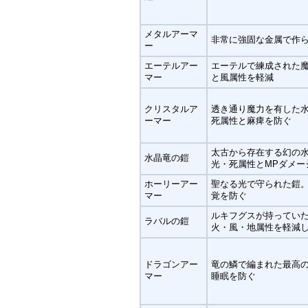
メタルアーマ
非常に強固な金属で作
ー
エーテルアー
エーテルで練成された
マー
と風属性を軽減
クリスタルア
透き通り魔力を有した
ーマー
死属性と麻痺を防ぐ
太古から存在する幻の
水晶竜の鎧
光・死属性とMPダメー
ホーリーアー
聖なる光で守られた鎧
マー
覚を防ぐ
ルキフグスが持ってい
ラバルの鎧
火・風・地属性を軽減
ドラゴンアー
竜の鱗で編まれた最高の
マー
睡眠を防ぐ