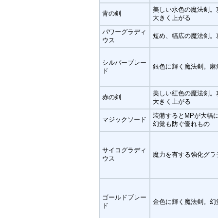
美しい水色の魔法剣。
青の剣
大きく上がる
パワーグラディ
短め、幅広の魔法剣。
ウス
シルバーブレー
銀色に輝く魔法剣。麻
ド
美しい紅色の魔法剣。
赤の剣
大きく上がる
装備するとMPが大幅
マジックソード
幻覚も防ぐ優れもの
サイコグラディ
魔力を有する強化グラ
ウス
ゴールドブレー
金色に輝く魔法剣。幻
ド