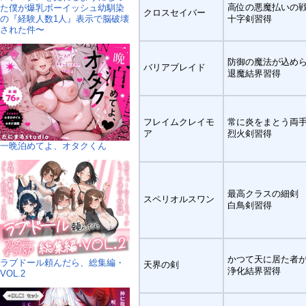
高位の悪魔払いの
た僕が爆乳ボーイッシュ幼馴染
クロスセイバー
の『経験人数1人』表示で脳破壊
十字剣習得
された件〜
防御の魔法が込め
バリアブレイド
退魔結界習得
フレイムクレイモ
常に炎をまとう両
ア
烈火剣習得
一晩泊めてよ、オタクくん
最高クラスの細剣
スペリオルスワン
白鳥剣習得
かつて天に居た者
ラブドール頼んだら、総集編・
天界の剣
浄化結界習得
VOL.2