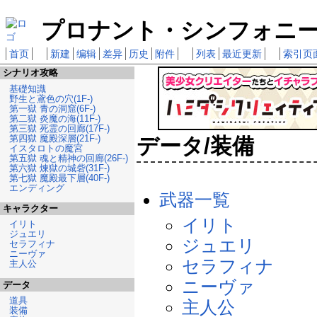
プロナント・シンフォニー 
首页
新建
编辑
差异
历史
附件
列表
最近更新
索引页
シナリオ攻略
基礎知識
野生と鳶色の穴(1F-)
第一獄 青の洞窟(6F-)
第二獄 炎魔の海(11F-)
第三獄 死霊の回廊(17F-)
第四獄 魔殿深層(21F-)
データ/装備
イスタロトの魔宮
第五獄 魂と精神の回廊(26F-)
第六獄 煉獄の城砦(31F-)
第七獄 魔殿最下層(40F-)
エンディング
武器一覧
キャラクター
イリト
イリト
ジュエリ
ジュエリ
セラフィナ
ニーヴァ
セラフィナ
主人公
ニーヴァ
データ
道具
主人公
装備