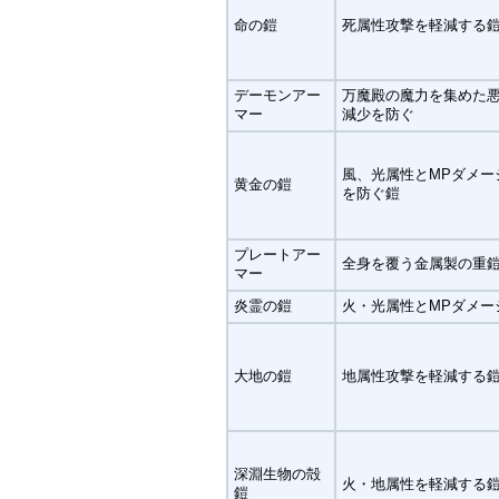
命の鎧
死属性攻撃を軽減する
デーモンアー
万魔殿の魔力を集めた
マー
減少を防ぐ
風、光属性とMPダメー
黄金の鎧
を防ぐ鎧
プレートアー
全身を覆う金属製の重
マー
炎霊の鎧
火・光属性とMPダメー
大地の鎧
地属性攻撃を軽減する
深淵生物の殻
火・地属性を軽減する
鎧