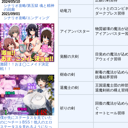
正眼の剣習得
2024/05/10
シナリオ攻略/第五獄 魂と精神
ペットとのコンビ
の回廊
幼竜刀
ダークブレス習得
2021/09/01
シナリオ攻略/エンディング
物質破壊の魔法が
アイアンバスター
アイアンバスター
目覚めの魔法が込
覚醒の大剣
アウェイク習得
激闘！！おま◯こメイド決定
戦！！
耐毒の魔法が込め
樹命の剣
抗毒結界習得
王国退魔士団の幹
退魔士の剣
退魔剣術の構え習
回復の魔法が込め
祈りの剣
ぐ
オートヒール習得
僕が先にステータスを見ていた
のに〜チートBSS！他人のエロ
ステータスを見れるようになっ