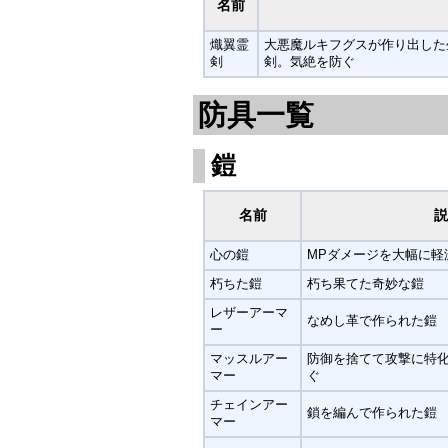
名前
熾翼霊
大悪魔ルキフグスが作り出した
剣
剣。気絶を防ぐ
防具一覧
鎧
名前
説
心の鎧
MPダメージを大幅に軽
朽ちた鎧
朽ち果てた奇妙な鎧
レザーアーマ
なめし革で作られた鎧
ー
マッスルアー
防御を捨てて攻撃に特
マー
ぐ
チェインアー
鎖を編んで作られた鎧
マー