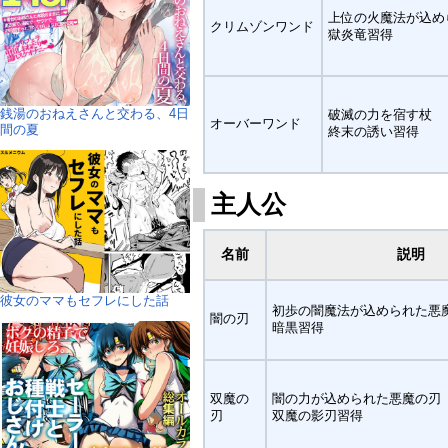
上位の火魔法が込め
クリムゾンワンド
獄炎竜習得
銭湯のおねえさんと交わる、4日
破滅の力を宿す杖
オーバーワンド
間の夏
終末の誘い習得
主人公
名前
説明
彼女のママもセフレにした話
初歩の闇魔法が込められた悪
闇の刃
暗黒習得
双魔の
闇の力が込められた悪魔の刃
刃
双魔の影刃習得