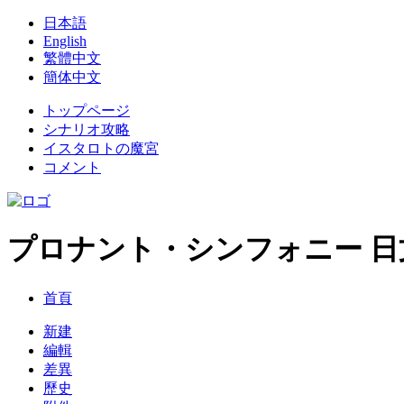
日本語
English
繁體中文
簡体中文
トップページ
シナリオ攻略
イスタロトの魔宮
コメント
プロナント・シンフォニー 日文
首頁
新建
編輯
差異
歷史