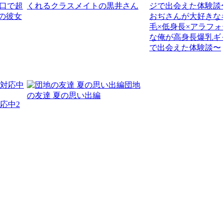
無口で超
くれるクラスメイトの黒井さん
の彼女
おぢさんが大好きな
毛×低身長×アラフォ
な俺が高身長爆乳ギ
で出会えた体験談〜
団地
の友達 夏の思い出編
応中2