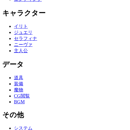
キャラクター
イリト
ジュエリ
セラフィナ
ニーヴァ
主人公
データ
道具
装備
魔物
CG閲覧
BGM
その他
システム