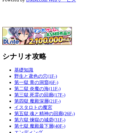
シナリオ攻略
基礎知識
野生と鳶色の穴(1F-)
第一獄 青の洞窟(6F-)
第二獄 炎魔の海(11F-)
第三獄 死霊の回廊(17F-)
第四獄 魔殿深層(21F-)
イスタロトの魔宮
第五獄 魂と精神の回廊(26F-)
第六獄 煉獄の城砦(31F-)
第七獄 魔殿最下層(40F-)
エンディング