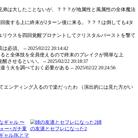
兄弟は大したことないが、？？？が地属性と風属性の全体魔法
全回復する上に終末が2ターン後に来る。？？？は倒しても4タ
ユリウスを四回覚醒プロナントしてクリスタルバーストを撃て
必須。 --
2025/02/22 20:14:42
すると全体技を全員使えるので終末のブレイクが簡単な上
させるといい。 --
2025/02/22 20:18:37
う火を調べておく必要がある --
2025/02/22 20:24:56
てエンディング入るので楽だったわ （演出的には見た方がい
姉
の友達とセフレになった2