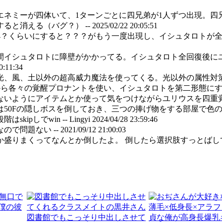
エネミーが四体いて、1ターンごとに四兄弟が1人ずつ出現。四
ると消える（バグ？） --
2025/02/22 20:05:51
/4？くらいにすると？？？がもう一度出現し、イシュタロトが
間イシュタロトに障壁がかかってる。イシュタロト全回復後に
0:11:34
、風、土以外の超高威力魔法を使ってくる。光以外の属性対策は
てから各々の覚醒プロナントを使い、イシュタロトを第二形態に
いようにアイテムとか使って気をつけながらユリウスを四重覚醒
50Fの隠しボスを倒しておき、三つの捧げ物をする部屋で色の違
しでwin -- Lingyi
2024/04/28 23:59:46
ので問題ない --
2021/09/12 21:00:03
か盛りまくってなんとか倒したよ。 倒したら選択肢すっとばし
図書館でもこっそり中出しさせて