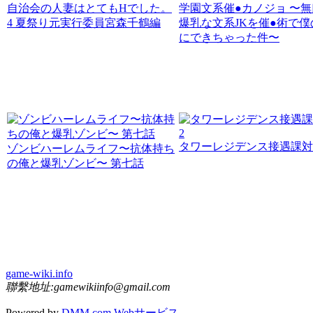
自治会の人妻はとてもHでした。
学園文系催●カノジョ 〜
4 夏祭り元実行委員宮森千鶴編
爆乳な文系JKを催●術で僕
にできちゃった件〜
タワーレジデンス接遇課対
ゾンビハーレムライフ〜抗体持ち
の俺と爆乳ゾンビ〜 第七話
game-wiki.info
聯繫地址:gamewikiinfo@gmail.com
Powered by
DMM.com Webサービス