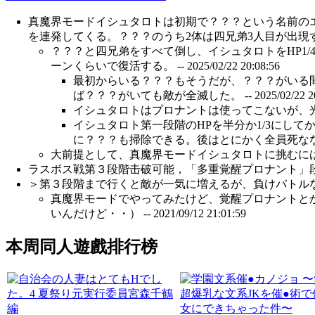
真魔界モードイシュタロトは初期で？？？という名前の
を連発してくる。？？？のうち2体は四兄弟3人目が出現す
？？？と四兄弟をすべて倒し、イシュタロトをHP1
ーンくらいで復活する。 --
2025/02/22 20:08:56
最初からいる？？？もそうだが、？？？がいる
ば？？？がいても敵が全滅した。 --
2025/02/22 2
イシュタロトはプロナントは使ってこないが、光
イシュタロト第一段階のHPを半分か1/3にし
に？？？も掃除できる。後はとにかく全員死なな
大前提として、真魔界モードイシュタロトに挑むには
ラスボス戦第３段階击破可能，「多重覚醒プロナント」段階はskip
＞第３段階まで行くと敵が一気に増えるが、負けバトルな
真魔界モードでやってみたけど、覚醒プロナントと
いんだけど・・） --
2021/09/12 21:01:59
本周同人遊戲排行榜