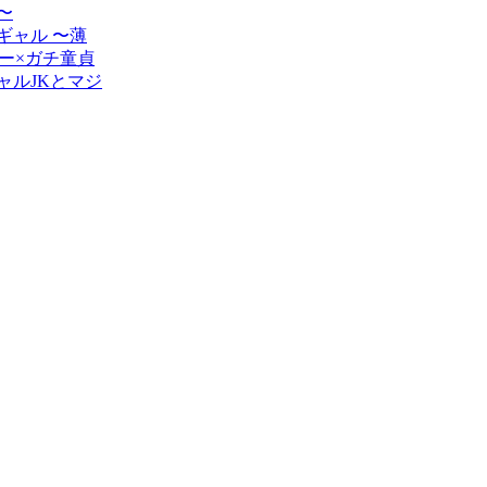
ギャル 〜薄
ー×ガチ童貞
ャルJKとマジ