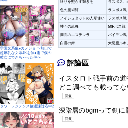
終りを照らす輝きを
ラスボス、5
色の魔術師
ラスボス戦
ノイシュタットの人形使い
ラスボス戦
神々の乱舞
50Fボス戦
湖面のエステレラ
パイモン戦
白雪の舞
大悪魔ルキ
学園文系催●カノジョ 〜無口で
超爆乳な文系JKを催●術で僕の
彼女にできちゃった件〜
評論區
イスタロト戦手前の道
どこ調べても載ってな
回复
タワーレジデンス接遇課対応中2
深階層のbgmって剣
回复