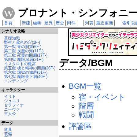
プロナント・シンフォニー 
首頁
新建
編輯
差異
歷史
附件
列表
最近更新
索引頁
シナリオ攻略
基礎知識
野生と鳶色の穴(1F-)
第一獄 青の洞窟(6F-)
第二獄 炎魔の海(11F-)
第三獄 死霊の回廊(17F-)
第四獄 魔殿深層(21F-)
データ/BGM
イスタロトの魔宮
第五獄 魂と精神の回廊(26F-)
第六獄 煉獄の城砦(31F-)
第七獄 魔殿最下層(40F-)
エンディング
BGM一覧
キャラクター
宿・イベント
イリト
ジュエリ
階層
セラフィナ
ニーヴァ
戦闘
主人公
データ
評論區
道具
装備