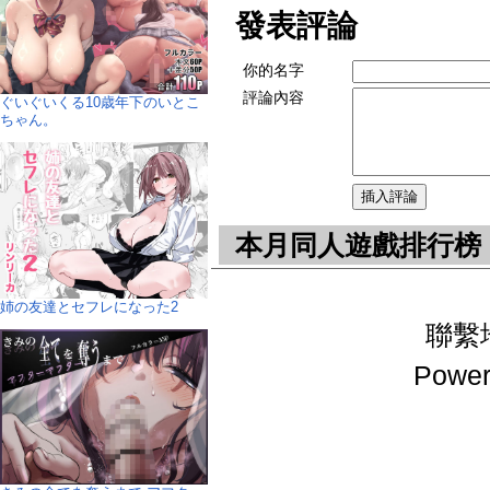
發表評論
你的名字
評論內容
ぐいぐいくる10歳年下のいとこ
ちゃん。
本月同人遊戲排行榜
姉の友達とセフレになった2
聯繫地址
Power