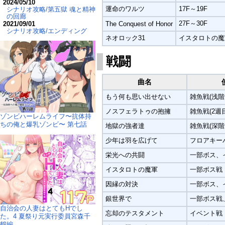
2024/05/10
運命のワルツ
17F～19F
シナリオ攻略/第五獄 魂と精神
の回廊
27F～30F
The Conquest of Honor
2021/09/01
シナリオ攻略/エンディング
ネオロック31
イスタロトの魔
戦闘
曲名
もう何も思い出せない
雑魚戦(浅階
ノスフェラトゥの抱擁
雑魚戦(2週
ゾンビハーレムライフ〜抗体持
ちの俺と爆乳ゾンビ〜 第七話
地獄の強者達
雑魚戦(深階
少年は羽を広げて
フロアキー
栄光への共闘
一部ボス、
イスタロトの魔軍
一部ボス戦
因縁の対決
一部ボス、
銀世界で
一部ボス戦
自治会の人妻はとてもHでし
忘却のテスタメント
イベント戦
た。4 夏祭り元実行委員宮森千
鶴編