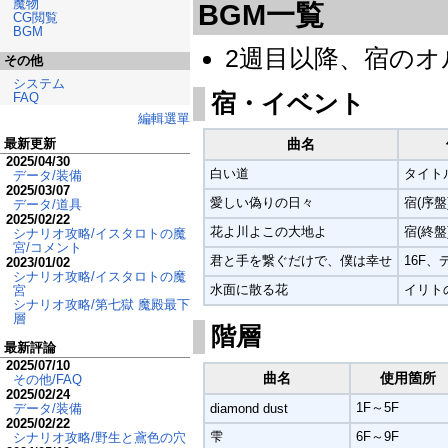
魔物
BGM一覧
CG閲覧
BGM
2週目以降、宿のオ
その他
システム
宿・イベント
FAQ
編輯選單
最新更新
曲名
2025/04/30
白い道
タイト
データ/装備
2025/03/07
愛しい偽りの日々
宿(序盤
データ/道具
2025/02/22
花よ川よこの大地よ
宿(終盤
シナリオ攻略/イスタロトの魔
宮/コメント
君と手を繋ぐだけで、僕は幸せ
16F
2023/01/02
シナリオ攻略/イスタロトの魔
水面に散る花
イリト
宮
シナリオ攻略/第七獄 魔殿最下
層
階層
最新評論
2025/07/10
曲名
使用箇所
その他/FAQ
2025/02/24
1F～5F
diamond dust
データ/装備
2025/02/22
雫
6F～9F
シナリオ攻略/野生と鳶色の穴