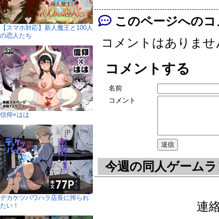
このページへのコ
【スマホ対応】新人魔王と100人
の恋人たち
コメントはありませ
コメントする
名前
コメント
信仰×はは
今週の同人ゲームラ
デカケツパワハラ店長に搾られ
連絡先
たい！