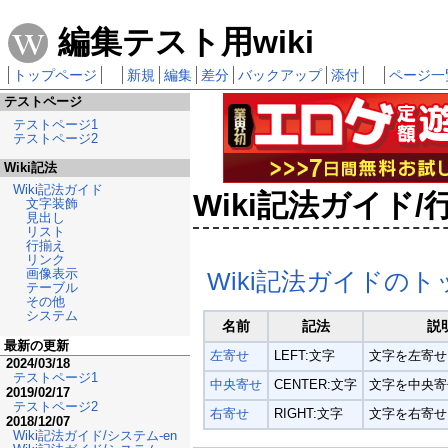
編集テスト用wiki
トップページ
新規
編集
差分
バックアップ
添付
ページ一
テストページ
テストページ1
テストページ2
Wiki記法
Wiki記法ガイド
Wiki記法ガイド/
文字装飾
見出し
リスト
行揃え
リンク
画像表示
Wiki記法ガイドの
テーブル
その他
システム
名前
記法
説
最新の更新
左寄せ
LEFT:文字
文字を左寄せ
2024/03/18
テストページ1
中央寄せ
CENTER:文字
文字を中央寄
2019/02/17
テストページ2
右寄せ
RIGHT:文字
文字を右寄せ
2018/12/07
Wiki記法ガイド/システム-en