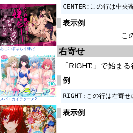
CENTER:この行は中
表示例
こ
おち〇ぽはもう嫌だ――
右寄せ
「RIGHT:」で始
例
RIGHT:この行は右寄
スパ・カイラクーア2
表示例