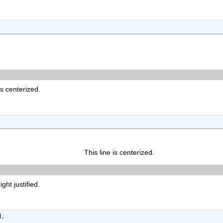
s centerized.
This line is centerized.
ght justified.
d.