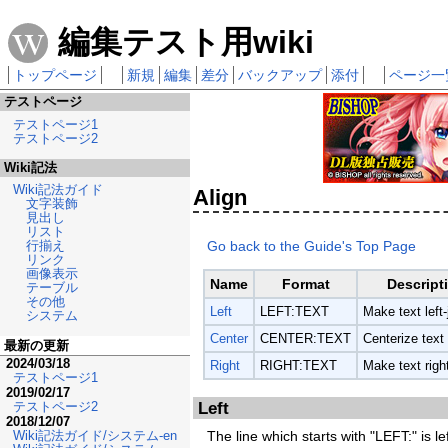
編集テスト用wiki
トップページ
新規
編集
差分
バックアップ
添付
ページ一
テストページ
テストページ1
テストページ2
Wiki記法
Wiki記法ガイド
Align
文字装飾
見出し
リスト
Go back to the Guide's Top Page
行揃え
リンク
画像表示
Name
Format
Descript
テーブル
その他
Left
LEFT:TEXT
Make text left-
システム
Center
CENTER:TEXT
Centerize text
最新の更新
2024/03/18
Right
RIGHT:TEXT
Make text right
テストページ1
2019/02/17
Left
テストページ2
2018/12/07
Wiki記法ガイド/システム-en
The line which starts with "LEFT:" is left