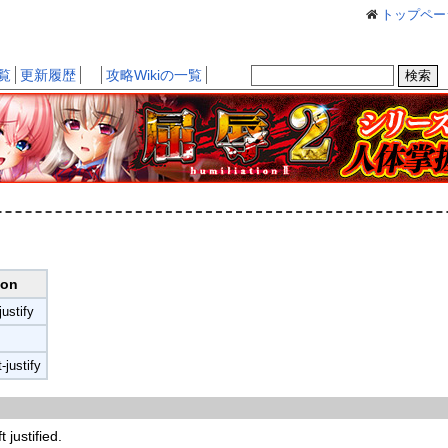
トップペー
覧
更新履歴
攻略Wikiの一覧
ion
justify
-justify
 justified.