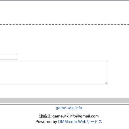
game-wiki.info
連絡先:gamewikiinfo@gmail.com
Powered by
DMM.com Webサービス