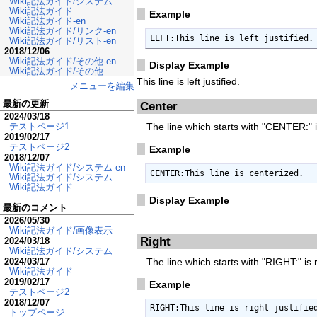
Wiki記法ガイド/システム
Wiki記法ガイド
Example
Wiki記法ガイド-en
Wiki記法ガイド/リンク-en
LEFT:This line is left justified.
Wiki記法ガイド/リスト-en
2018/12/06
Wiki記法ガイド/その他-en
Display Example
Wiki記法ガイド/その他
This line is left justified.
メニューを編集
最新の更新
Center
2024/03/18
The line which starts with "CENTER:" i
テストページ1
2019/02/17
テストページ2
Example
2018/12/07
Wiki記法ガイド/システム-en
CENTER:This line is centerized.
Wiki記法ガイド/システム
Wiki記法ガイド
Display Example
最新のコメント
2026/05/30
Wiki記法ガイド/画像表示
Right
2024/03/18
Wiki記法ガイド/システム
The line which starts with "RIGHT:" is ri
2024/03/17
Wiki記法ガイド
2019/02/17
Example
テストページ2
2018/12/07
RIGHT:This line is right justifie
トップページ