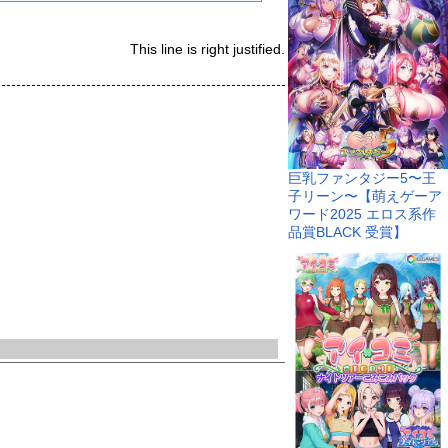
This line is right justified.
巨乳ファンタジー5〜王
子リーン〜【萌えゲーア
ワード2025 エロス系作
品賞BLACK 受賞】