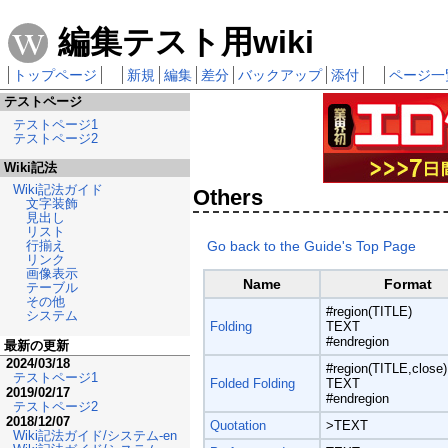
編集テスト用wiki
トップページ
新規
編集
差分
バックアップ
添付
ページ一
テストページ
テストページ1
テストページ2
Wiki記法
Wiki記法ガイド
Others
文字装飾
見出し
リスト
Go back to the Guide's Top Page
行揃え
リンク
画像表示
Name
Format
テーブル
その他
#region(TITLE)
システム
Folding
TEXT
#endregion
最新の更新
2024/03/18
#region(TITLE,close)
テストページ1
Folded Folding
TEXT
2019/02/17
#endregion
テストページ2
2018/12/07
Quotation
>TEXT
Wiki記法ガイド/システム-en