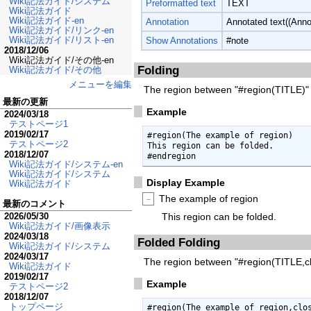
Wiki記法ガイド/システム
Preformatted text
TEXT
Wiki記法ガイド
Wiki記法ガイド-en
Annotation
Annotated text((Anno
Wiki記法ガイド/リンク-en
Wiki記法ガイド/リスト-en
Show Annotations
#note
2018/12/06
Wiki記法ガイド/その他-en
Folding
Wiki記法ガイド/その他
メニューを編集
The region between "#region(TITLE)" 
最新の更新
Example
2024/03/18
テストページ1
2019/02/17
#region(The example of region)

テストページ2
This region can be folded.

2018/12/07
#endregion
Wiki記法ガイド/システム-en
Wiki記法ガイド/システム
Display Example
Wiki記法ガイド
The example of region
－
最新のコメント
This region can be folded.
2026/05/30
Wiki記法ガイド/画像表示
2024/03/18
Folded Folding
Wiki記法ガイド/システム
2024/03/17
The region between "#region(TITLE,clo
Wiki記法ガイド
2019/02/17
Example
テストページ2
2018/12/07
トップページ
#region(The example of region,clos