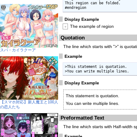
This region can be folded.

#endregion
Display Example
The example of region
＋
Quotation
The line which starts with ">" is quotat
スパ・カイラクーア
Example
>This statement is quotation.

>You can write multiple lines.
Display Example
This statement is quotation.
【スマホ対応】新人魔王と100人
You can write multiple lines.
の恋人たち
Preformatted Text
The line which starts with Half-width 
Example