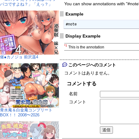
You can show annotations with "#note
パコですよね？」「えっ？」
Example
#note
Display Example
*1
This is the annotation
催●カノジョ 前沢遥4
このページへのコメント
コメントはありません。
コメントする
名前
コメント
青水庵＆白金庵コンプリート
BOX！！ 2008〜2026