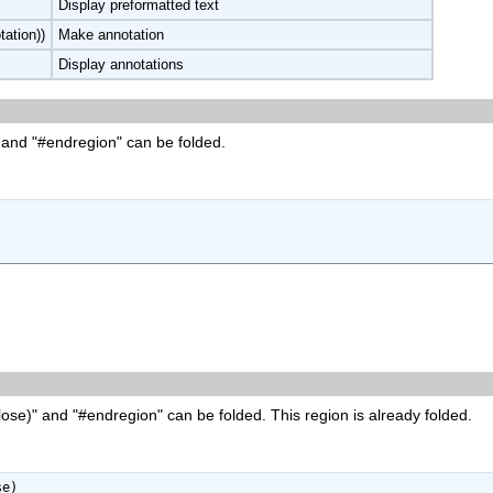
Display preformatted text
tation))
Make annotation
Display annotations
and "#endregion" can be folded.
se)" and "#endregion" can be folded. This region is already folded.
e)
