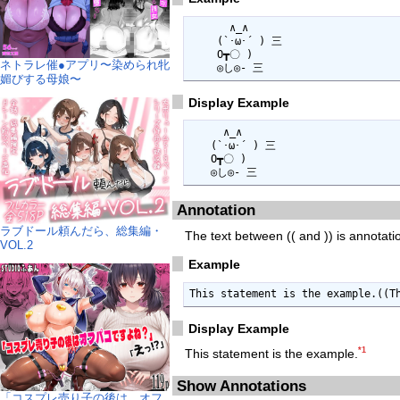
  　 　∧_∧

 　　(`･ω･´ ) 三

 　　O┳〇 )

ネトラレ催●アプリ〜染められ牝
 　　◎し◎- 三
媚びする母娘〜
Display Example
 　 　∧_∧

　　(`･ω･´ ) 三

　　O┳〇 )

　　◎し◎- 三
Annotation
ラブドール頼んだら、総集編・
The text between (( and )) is annotati
VOL.2
Example
This statement is the example.((T
Display Example
*1
This statement is the example.
Show Annotations
「コスプレ売り子の後は…オフ