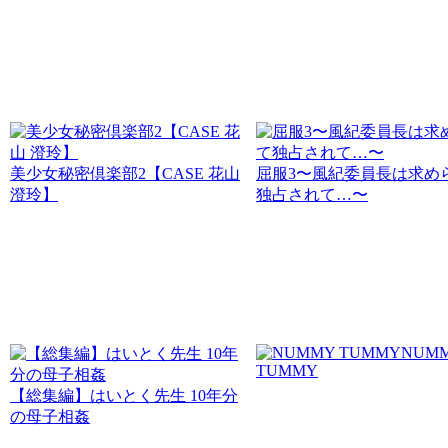
美少女秘密倶楽部2【CASE 花山
屈服3〜風紀委員長は求め
澄玲】
独占されて…〜
NUM
TUMMY
【総集編】はいとく先生 10年分
の母子相姦