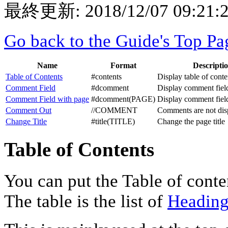
最終更新:
2018/12/07 09:21:
Go back to the Guide's Top Pa
Name
Format
Descripti
Table of Contents
#contents
Display table of conte
Comment Field
#dcomment
Display comment fiel
Comment Field with page
#dcomment(PAGE)
Display comment field
Comment Out
//COMMENT
Comments are not dis
Change Title
#title(TITLE)
Change the page title
Table of Contents
You can put the Table of conte
The table is the list of
Heading