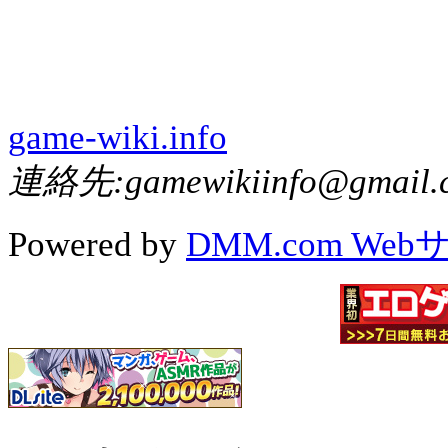
game-wiki.info
連絡先:gamewikiinfo@gmail.
Powered by
DMM.com We