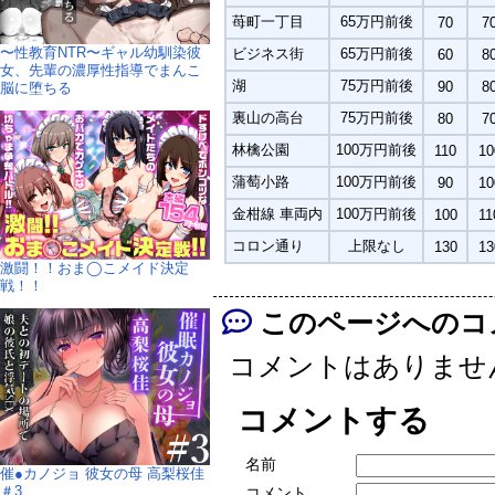
苺町一丁目
65万円前後
70
7
〜性教育NTR〜ギャル幼馴染彼
ビジネス街
65万円前後
60
8
女、先輩の濃厚性指導でまんこ
湖
75万円前後
90
8
脳に堕ちる
裏山の高台
75万円前後
80
7
林檎公園
100万円前後
110
10
蒲萄小路
100万円前後
90
10
金柑線 車両内
100万円前後
100
11
コロン通り
上限なし
130
13
激闘！！おま◯こメイド決定
戦！！
このページへのコ
コメントはありませ
コメントする
名前
催●カノジョ 彼女の母 高梨桜佳
＃3
コメント