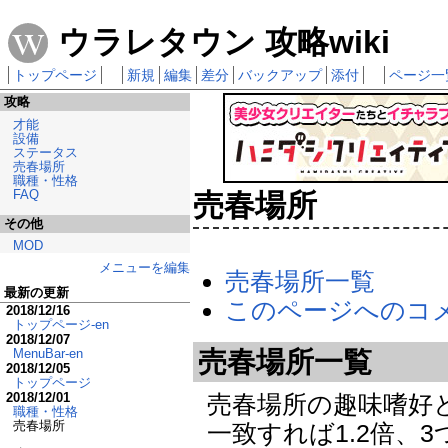
ウラレタウン 攻略wiki
トップページ
新規
編集
差分
バックアップ
添付
ページ一
攻略
才能
設備
ステータス
売春場所
職種・性格
FAQ
売春場所
その他
MOD
メニューを編集
売春場所一覧
最新の更新
このページへのコ
2018/12/16
トップページ-en
2018/12/07
MenuBar-en
売春場所一覧
2018/12/05
トップページ
2018/12/01
売春場所の趣味嗜好と
職種・性格
売春場所
一致すれば1.2倍、3