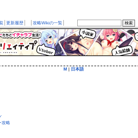
覧
更新履歴
攻略Wikiの一覧
M
|
日本語
グ
ー攻略