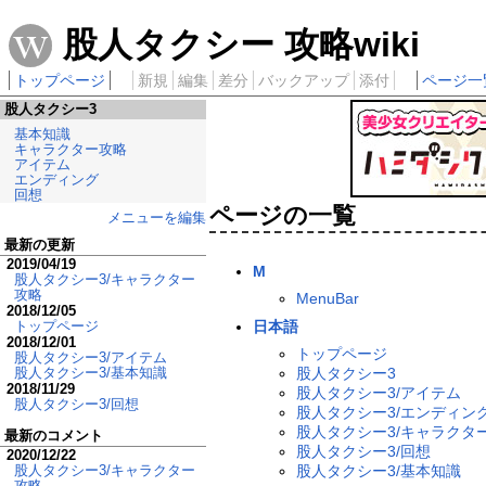
股人タクシー 攻略wiki
トップページ
新規
編集
差分
バックアップ
添付
ページ一
股人タクシー3
基本知識
キャラクター攻略
アイテム
エンディング
回想
ページの一覧
メニューを編集
最新の更新
2019/04/19
M
股人タクシー3/キャラクター
攻略
MenuBar
2018/12/05
日本語
トップページ
2018/12/01
トップページ
股人タクシー3/アイテム
股人タクシー3
股人タクシー3/基本知識
2018/11/29
股人タクシー3/アイテム
股人タクシー3/回想
股人タクシー3/エンディン
股人タクシー3/キャラクタ
最新のコメント
股人タクシー3/回想
2020/12/22
股人タクシー3/基本知識
股人タクシー3/キャラクター
攻略