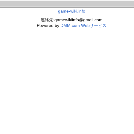
game-wiki.info
連絡先:gamewikiinfo@gmail.com
Powered by
DMM.com Webサービス