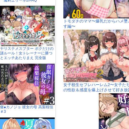
魔剣士リーネ2/FAQ
トモダチのママ〜爆乳だからハメ墜
す編〜
ヤリステメスブター ボクだけの
謎ルール！女トレーナーに勝つ
とエッチあたりまえ 完全版
女子校生セフレハーレム2〜女子た
の性欲＆感度を爆上げさせて好き放
に寝取りました〜
催●カノジョ 彼女の母 高梨桜佳
＃3