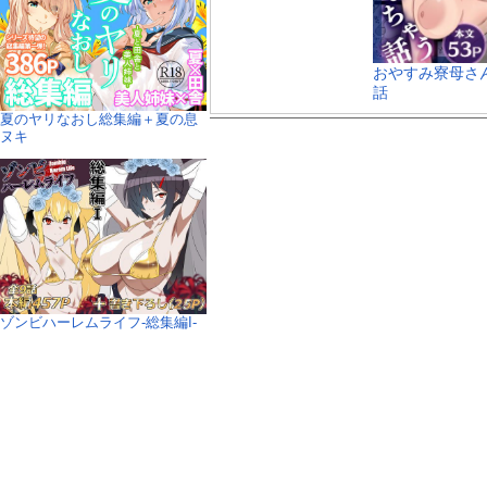
おやすみ寮母さ
話
夏のヤリなおし総集編＋夏の息
ヌキ
ゾンビハーレムライフ‐総集編I-