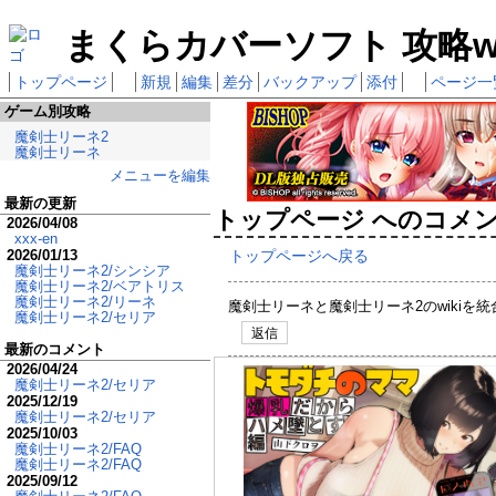
まくらカバーソフト 攻略wi
トップページ
新規
編集
差分
バックアップ
添付
ページ一
ゲーム別攻略
魔剣士リーネ2
魔剣士リーネ
メニューを編集
最新の更新
トップページ へのコメ
2026/04/08
xxx-en
2026/01/13
トップページへ戻る
魔剣士リーネ2/シンシア
魔剣士リーネ2/ベアトリス
魔剣士リーネ2/リーネ
魔剣士リーネと魔剣士リーネ2のwikiを
魔剣士リーネ2/セリア
返信
最新のコメント
2026/04/24
魔剣士リーネ2/セリア
2025/12/19
魔剣士リーネ2/セリア
2025/10/03
魔剣士リーネ2/FAQ
魔剣士リーネ2/FAQ
2025/09/12