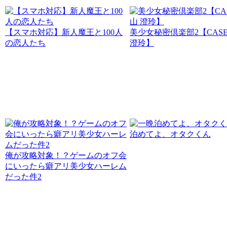
【スマホ対応】新人魔王と100人
美少女秘密倶楽部2【CASE
の恋人たち
澄玲】
泊めてよ、オタクくん
俺が攻略対象！？ゲームのオフ会
にいったら癖アリ美少女ハーレム
だった件2