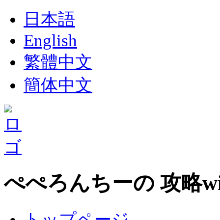
日本語
English
繁體中文
簡体中文
ぺぺろんちーの 攻略wi
トップページ