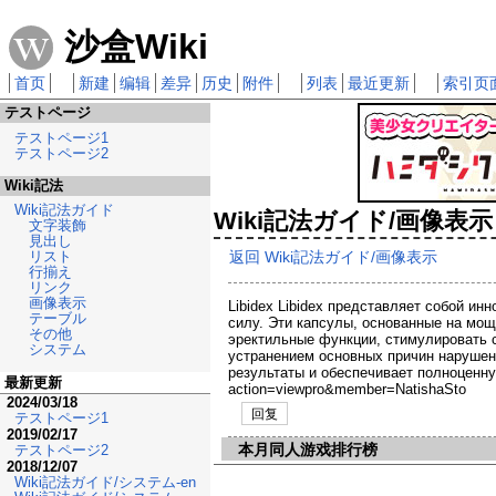
沙盒Wiki
首页
新建
编辑
差异
历史
附件
列表
最近更新
索引页
テストページ
テストページ1
テストページ2
Wiki記法
Wiki記法ガイド
Wiki記法ガイド/画像表示
文字装飾
見出し
返回 Wiki記法ガイド/画像表示
リスト
行揃え
リンク
画像表示
Libidex Libidex представляет собой и
テーブル
силу. Эти капсулы, основанные на мощ
その他
эректильные функции, стимулировать с
システム
устранением основных причин нарушен
результаты и обеспечивает полноценную
最新更新
action=viewpro&member=NatishaSto
2024/03/18
回复
テストページ1
2019/02/17
本月同人游戏排行榜
テストページ2
2018/12/07
Wiki記法ガイド/システム-en