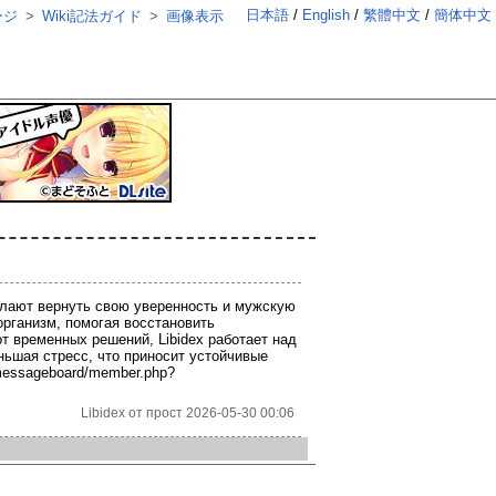
日本語
English
繁體中文
簡体中文
ージ
Wiki記法ガイド
画像表示
желают вернуть свою уверенность и мужскую
рганизм, помогая восстановить
т временных решений, Libidex работает над
ьшая стресс, что приносит устойчивые
/messageboard/member.php?
Libidex от прост 2026-05-30 00:06