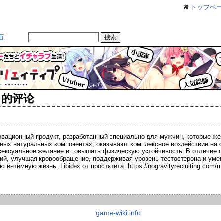
トップペ
面
 的评论
нновационный продукт, разработанный специально для мужчин, которые 
ных натуральных компонентах, оказывают комплексное воздействие на о
ексуальное желание и повышать физическую устойчивость. В отличие о
ий, улучшая кровообращение, поддерживая уровень тестостерона и умен
 интимную жизнь. Libidex от простатита. https://nogravityrecruiting.com
game-wiki.info