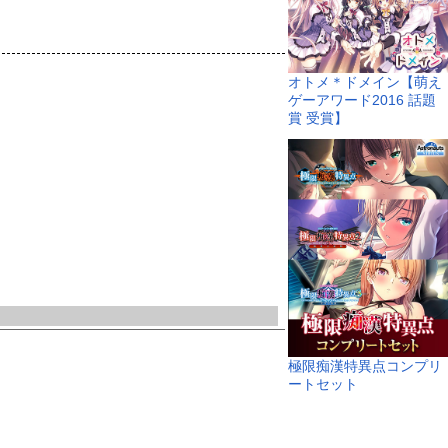
オトメ＊ドメイン【萌え
ゲーアワード2016 話題
賞 受賞】
極限痴漢特異点コンプリ
ートセット