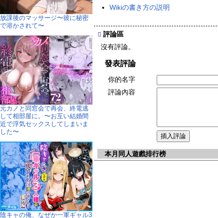
Wikiの書き方の説明
放課後のマッサージ〜彼に秘密
で溶かされて〜
評論區
沒有評論。
發表評論
你的名字
評論內容
元カノと同窓会で再会、終電逃
して相部屋に。〜お互い結婚間
近で浮気セックスしてしまいま
した〜
本月同人遊戲排行榜
陰キャの俺、なぜか一軍ギャル3