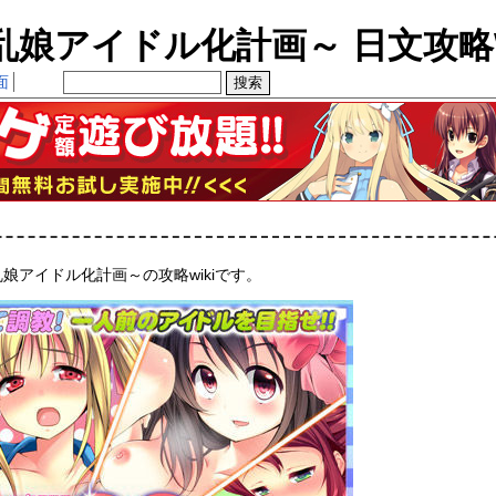
乱娘アイドル化計画～ 日文攻略W
面
娘アイドル化計画～の攻略wikiです。