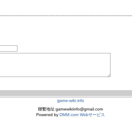
game-wiki.info
聯繫地址:gamewikiinfo@gmail.com
Powered by
DMM.com Webサービス