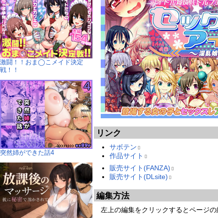
激闘！！おま◯こメイド決定
戦！！
リンク
サボテン
突然姉ができた話4
作品サイト
販売サイト(FANZA)
販売サイト(DLsite)
編集方法
左上の編集をクリックするとページの