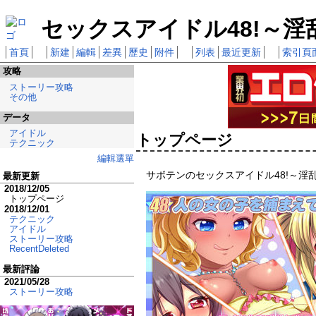
セックスアイドル48!～淫
首頁
新建
編輯
差異
歷史
附件
列表
最近更新
索引頁
攻略
ストーリー攻略
その他
データ
アイドル
トップページ
テクニック
編輯選單
サボテンのセックスアイドル48!～淫乱
最新更新
2018/12/05
トップページ
2018/12/01
テクニック
アイドル
ストーリー攻略
RecentDeleted
最新評論
2021/05/28
ストーリー攻略