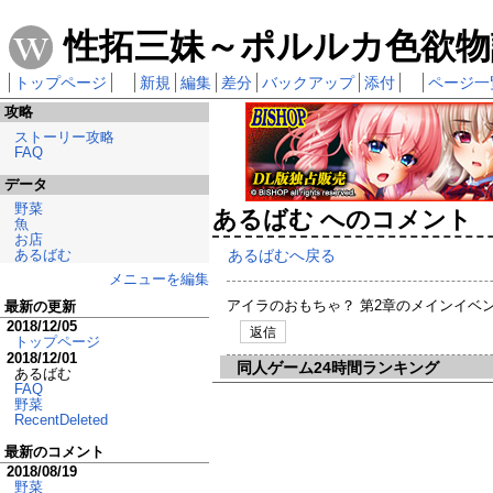
性拓三妹～ポルルカ色欲物語
トップページ
新規
編集
差分
バックアップ
添付
ページ一
攻略
ストーリー攻略
FAQ
データ
野菜
あるばむ へのコメント
魚
お店
あるばむへ戻る
あるばむ
メニューを編集
アイラのおもちゃ？ 第2章のメインイベ
最新の更新
2018/12/05
返信
トップページ
2018/12/01
同人ゲーム24時間ランキング
あるばむ
FAQ
野菜
RecentDeleted
最新のコメント
2018/08/19
野菜