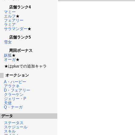
店舗ランク4
マミー
エルフ
★
フェアリー
ラミア
サラマンダー
★
店舗ランク5
雪女
周回ボーナス
妖狐
★
オーガ
★
★はplusでの追加キャラ
オークション
A・ハーピー
アラクネ
D・フェアリー
クラーケン
ジェリー・P
天使
Q・ナーガ
データ
ステータス
スケジュール
スキル