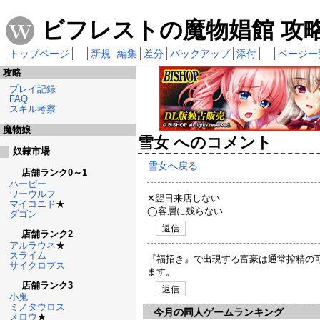
ビフレストの魔物娼館 攻略w
トップページ
新規
編集
差分
バックアップ
添付
ページ一
攻略
プレイ記録
FAQ
スキル考察
魔物娘
雪女 へのコメント
奴隷市場
雪女へ戻る
店舗ランク0～1
ハーピー
ワーウルフ
✕翌日来店しない
マイコニド
★
◯客層に残らない
ダゴン
返信
店舗ランク2
アルラウネ
★
スライム
『福招き』で出現する富豪は通常搾精の
サイクロプス
ます。
店舗ランク3
返信
小鬼
ミノタウロス
今月の同人ゲームランキング
メロウ
★