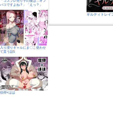
「コスプレ売り子の後は…オフ
パコですよね？」「えっ？」
ギルティトレイ
入り浸りギャルにま〇こ使わせ
て貰う話5
信仰×はは