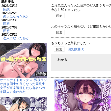
最新评论
これ気に入った人は音声のぜん部シリー
2026/03/19
回想
今なら50％オフだし。
2026/02/28
回复
恋人になったあと
2026/01/30
回想
元のキャラよく知らないけど銀髪とかい
2025/07/09
回想
回复
2024/03/25
恋人になったあと
もうちょっと貧乳にしたい
回复数量(1)
回复
わかる
オールナイトセックス -深夜ラジ
オ好き同士仲良くなった同級生
女子が東京遠征したら有名ハガ
キ職人に食われた-