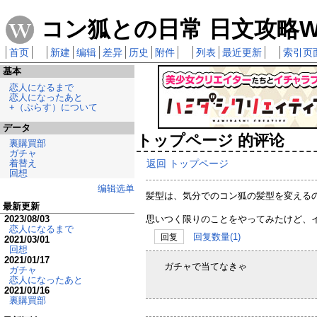
コン狐との日常 日文攻略Wi
首页
新建
编辑
差异
历史
附件
列表
最近更新
索引页
基本
恋人になるまで
恋人になったあと
+（ぷらす）について
データ
トップページ 的评论
裏購買部
ガチャ
返回 トップページ
着替え
回想
编辑选单
髪型は、気分でのコン狐の髪型を変える
最新更新
2023/08/03
思いつく限りのことをやってみたけど、
恋人になるまで
回复数量(1)
回复
2021/03/01
回想
2021/01/17
ガチャで当てなきゃ
ガチャ
恋人になったあと
2021/01/16
裏購買部