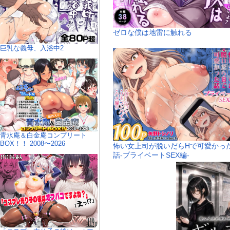
ゼロな僕は地雷に触れる
巨乳な義母、入浴中2
青水庵＆白金庵コンプリート
BOX！！ 2008〜2026
怖い女上司が脱いだらHで可愛かっ
話-プライベートSEX編-