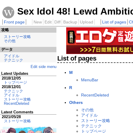
Sex Idol 48! Lewd Ambiti
Front page
New
Edit
Diff
Backup
Upload
List of pages
C
攻略
ストーリー攻略
その他
データ
アイドル
List of pages
テクニック
Edit side menu
M
Latest Updates
2018/12/05
MenuBar
トップページ
2018/12/01
R
テクニック
RecentDeleted
アイドル
ストーリー攻略
Others
RecentDeleted
その他
Latest Comments
アイドル
2021/05/28
ストーリー攻略
ストーリー攻略
テクニック
トップページ