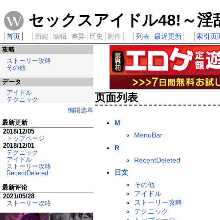
セックスアイドル48!～淫
首页
新建
编辑
差异
历史
附件
列表
最近更新
索引页
攻略
ストーリー攻略
その他
データ
アイドル
页面列表
テクニック
编辑选单
最新更新
M
2018/12/05
MenuBar
トップページ
2018/12/01
R
テクニック
アイドル
RecentDeleted
ストーリー攻略
日文
RecentDeleted
その他
最新评论
アイドル
2021/05/28
ストーリー攻略
ストーリー攻略
テクニック