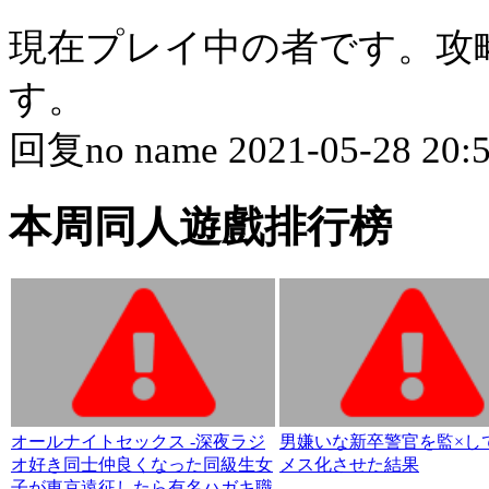
現在プレイ中の者です。攻略
す。
回复
no name 2021-05-28 20:
本周同人遊戲排行榜
オールナイトセックス -深夜ラジ
男嫌いな新卒警官を監×し
オ好き同士仲良くなった同級生女
メス化させた結果
子が東京遠征したら有名ハガキ職