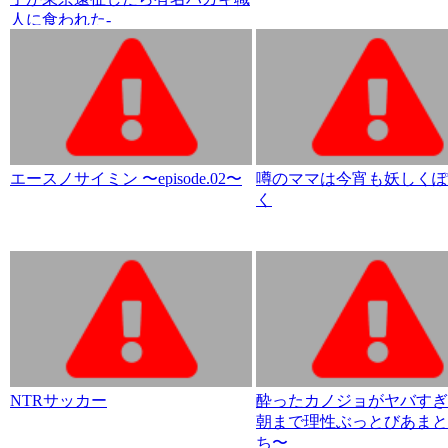
人に食われた-
エースノサイミン 〜episode.02〜
噂のママは今宵も妖しくぽ
く
NTRサッカー
酔ったカノジョがヤバすぎ
朝まで理性ぶっとびあまと
ち〜