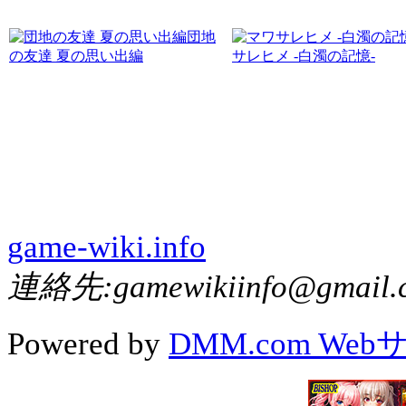
団地
の友達 夏の思い出編
サレヒメ -白濁の記憶-
game-wiki.info
連絡先:gamewikiinfo@gmail.
Powered by
DMM.com We