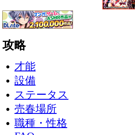
攻略
才能
設備
ステータス
売春場所
職種・性格