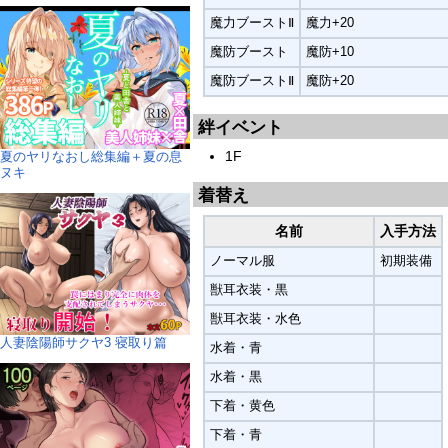
魔力ブーストⅡ
魔力+20
魔防ブースト
魔防+10
魔防ブーストⅡ
魔防+20
絆イベント
1F
夏のヤリなおし総集編＋夏の息
ヌキ
着替え
名前
入手方法
ノーマル服
初期装備
獣耳衣装・黒
獣耳衣装・水色
人妻陰陽師サクヤ3 寝取り篇
水着・青
水着・黒
下着・黄色
下着・青