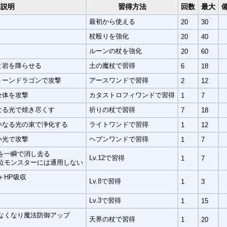
説明
習得方法
回数
最大
最初から使える
20
30
杖殴りを強化
20
40
ルーンの杖を強化
20
60
と岩を降らせる
土の魔杖で習得
6
18
トーンドラゴンで攻撃
アースワンドで習得
2
12
全体を攻撃
カタストロフィワンドで習得
1
7
なる光で焼き尽くす
祈りの杖で習得
7
18
いなる光の束で浄化する
ライトワンドで習得
1
12
い光で攻撃
ヘブンワンドで習得
1
7
を一瞬で消し去る
Lv.12で習得
1
7
位モンスターには通用しない
＋HP吸収
Lv.8で習得
1
3
Lv.3で習得
1
15
なくなり魔法防御アップ
天界の杖で習得
1
20