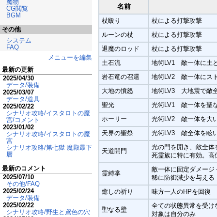
魔物
名前
CG閲覧
BGM
杖殴り
杖による打撃攻撃
その他
ルーンの杖
杖による打撃攻撃
システム
FAQ
退魔のロッド
杖による打撃攻撃
メニューを編集
土石流
地術LV1 敵一体に土
最新の更新
岩石竜の召還
地術LV2 敵一体にス
2025/04/30
データ/装備
大地の憤怒
地術LV3 大地震で敵
2025/03/07
データ/道具
聖光
光術LV1 敵一体を聖
2025/02/22
シナリオ攻略/イスタロトの魔
ホーリー
光術LV2 敵一体を大
宮/コメント
2023/01/02
天界の聖祭
光術LV3 敵全体を眩
シナリオ攻略/イスタロトの魔
宮
光の門を開き、敵全体
シナリオ攻略/第七獄 魔殿最下
天道開門
層
死霊族に特に有効。高
最新のコメント
敵一体に固定ダメージ
霊縛掌
2025/07/10
稀に防御減少を与える
その他/FAQ
2025/02/24
癒しの祈り
味方一人のHPを回復
データ/装備
2025/02/22
全ての状態異常を受け
聖なる壁
シナリオ攻略/野生と鳶色の穴
対象は自分のみ