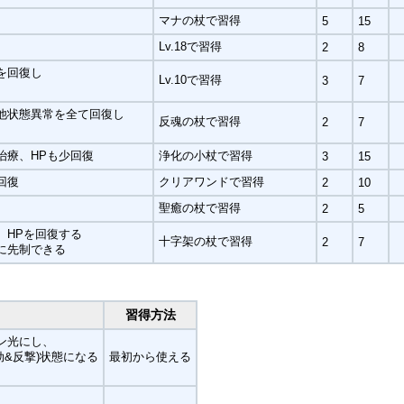
マナの杖で習得
5
15
Lv.18で習得
2
8
を回復し
Lv.10で習得
3
7
他状態異常を全て回復し
反魂の杖で習得
2
7
治療、HPも少回復
浄化の小杖で習得
3
15
回復
クリアワンドで習得
2
10
聖癒の杖で習得
2
5
、HPを回復する
十字架の杖で習得
2
7
に先制できる
習得方法
ン光にし、
効&反撃)状態になる
最初から使える