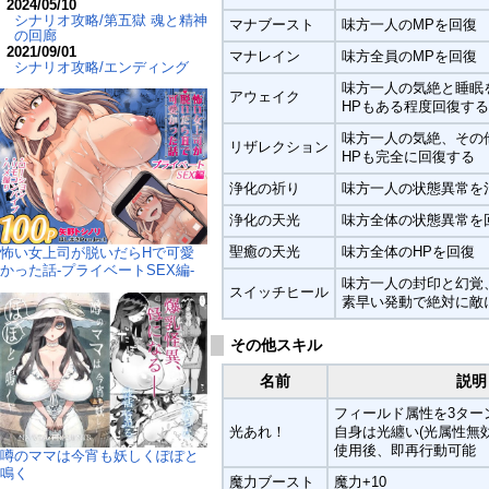
2024/05/10
シナリオ攻略/第五獄 魂と精神
マナブースト
味方一人のMPを回復
の回廊
2021/09/01
マナレイン
味方全員のMPを回復
シナリオ攻略/エンディング
味方一人の気絶と睡眠
アウェイク
HPもある程度回復する
味方一人の気絶、その
リザレクション
HPも完全に回復する
浄化の祈り
味方一人の状態異常を
浄化の天光
味方全体の状態異常を
聖癒の天光
味方全体のHPを回復
怖い女上司が脱いだらHで可愛
かった話-プライベートSEX編-
味方一人の封印と幻覚
スイッチヒール
素早い発動で絶対に敵
その他スキル
名前
説明
フィールド属性を3ター
光あれ！
自身は光纏い(光属性無
使用後、即再行動可能
噂のママは今宵も妖しくぽぽと
鳴く
魔力ブースト
魔力+10