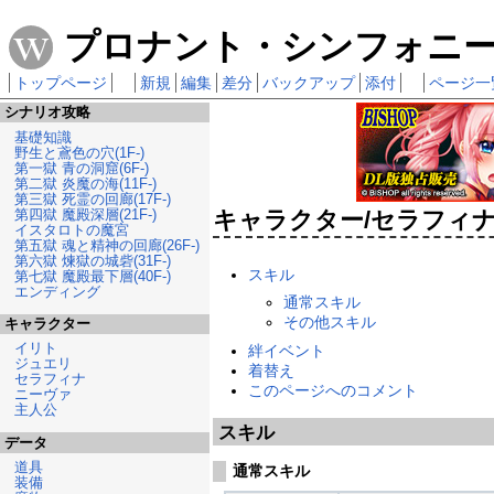
プロナント・シンフォニー 攻
トップページ
新規
編集
差分
バックアップ
添付
ページ一
シナリオ攻略
基礎知識
野生と鳶色の穴(1F-)
第一獄 青の洞窟(6F-)
第二獄 炎魔の海(11F-)
第三獄 死霊の回廊(17F-)
第四獄 魔殿深層(21F-)
キャラクター/セラフィ
イスタロトの魔宮
第五獄 魂と精神の回廊(26F-)
第六獄 煉獄の城砦(31F-)
スキル
第七獄 魔殿最下層(40F-)
エンディング
通常スキル
その他スキル
キャラクター
イリト
絆イベント
ジュエリ
着替え
セラフィナ
このページへのコメント
ニーヴァ
主人公
スキル
データ
道具
通常スキル
装備