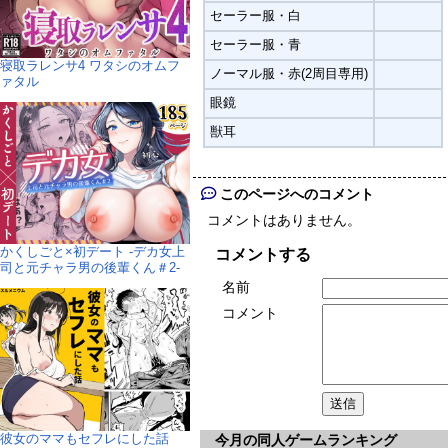
セーラー服・白
セーラー服・青
寝取ラレンサ4 ワタシのオムフ
ノーマル服・赤(2周目専用)
ァタル
眼鏡
獣耳
このページへのコメント
コメントはありません。
かくしごと×初デート -デカ女上
コメントする
司と元チャラ男の後輩くん＃2-
名前
コメント
彼女のママもセフレにした話
今月の同人ゲームランキング