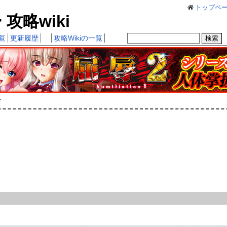
トップペ
略wiki
覧
更新履歴
攻略Wikiの一覧
ナ