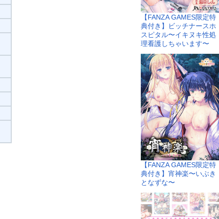
【FANZA GAMES限定特
典付き】ビッチナースホ
スピタル〜イキヌキ性処
理看護しちゃいます〜
【FANZA GAMES限定特
典付き】宵神楽〜いぶき
となずな〜