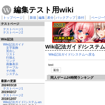
編集テスト用wiki
トップページ
新規
編集
差分
バックアップ
添付
ページ一
テストページ
テストページ1
テストページ2
Wiki記法
Wiki記法ガイド
Wiki記法ガイド/システ
文字装飾
見出し
Wiki記法ガイド/システムへ戻る
リスト
行揃え
リンク
画像表示
test
テーブル
返信
その他
システム
同人ゲーム24時間ランキング
最新の更新
2024/03/18
テストページ1
2019/02/17
テストページ2
2018/12/07
Wiki記法ガイド/システム-en